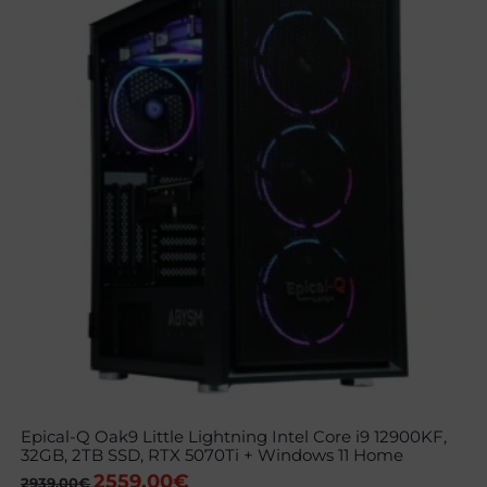
Epical-Q Oak9 Little Lightning Intel Core i9 12900KF,
32GB, 2TB SSD, RTX 5070Ti + Windows 11 Home
2559,00
€
El
El
2939,00
€