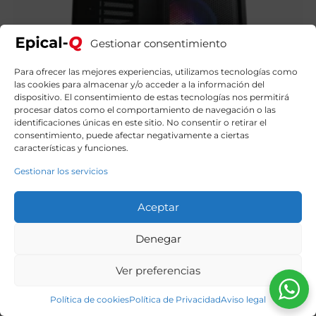
Gestionar consentimiento
Para ofrecer las mejores experiencias, utilizamos tecnologías como
las cookies para almacenar y/o acceder a la información del
dispositivo. El consentimiento de estas tecnologías nos permitirá
procesar datos como el comportamiento de navegación o las
identificaciones únicas en este sitio. No consentir o retirar el
Epical-Q Oprim AMD Ryzen 5 4500, 16GB, 1TB NVME,
consentimiento, puede afectar negativamente a ciertas
RTX 3050 + Windows 11 Home
características y funciones.
799,90
€
El
El
919,00
€
precio
precio
Gestionar los servicios
original
actual
era:
es:
919,00€.
799,90€.
Aceptar
Denegar
Ver preferencias
Política de cookies
Política de Privacidad
Aviso legal