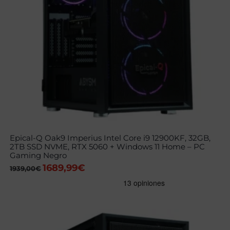
Epical-Q Oak9 Imperius Intel Core i9 12900KF, 32GB,
2TB SSD NVME, RTX 5060 + Windows 11 Home – PC
Gaming Negro
1689,99
€
El
El
1939,00
€
precio
precio
original
actual
era:
es:
1939,00€.
1689,99€.