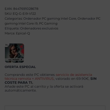
Intel
Core
EAN:
8447691028678
i9
SKU:
EQ-G-Ei9-V122
12900KF,
32GB,
Categorías:
Ordenador PC gaming Intel Core
,
Ordenador PC
1TB
gaming Intel Core i9
,
PC Gaming
SSD
Etiqueta:
Ordenadores exclusivos
NVME,
Marca:
Epical-Q
RTX
5070Ti
16GB
+
Windows
11
Pro
cantidad
OFERTA ESPECIAL
Comprando este PC obtienes
servicio de asistencia
técnica remota + ANTIVIRUS
, valorado en 69.90€,
SIN
COSTE PARA TI.
Añade este PC al carrito y la oferta se activará
automáticamente.