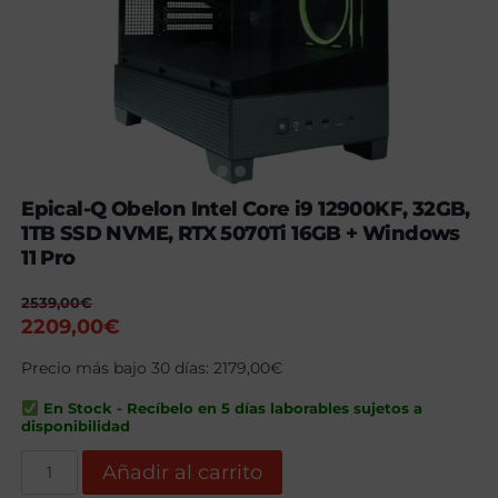
Epical-Q Obelon Intel Core i9 12900KF, 32GB,
1TB SSD NVME, RTX 5070Ti 16GB + Windows
11 Pro
2539,00
€
El
El
2209,00
€
precio
precio
Precio más bajo 30 días:
2179,00
€
original
actual
era:
es:
En Stock - Recíbelo en 5 días laborables sujetos a
2539,00€.
2209,00€.
disponibilidad
Epical-
Añadir al carrito
Q
Obelon