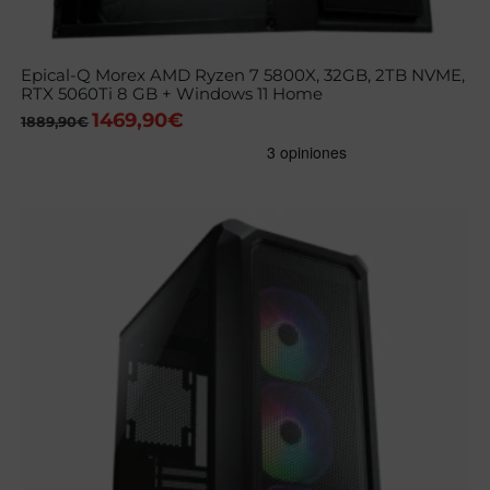
Epical-Q Morex AMD Ryzen 7 5800X, 32GB, 2TB NVME,
RTX 5060Ti 8 GB + Windows 11 Home
1469,90
€
El
El
1889,90
€
precio
precio
original
actual
era:
es:
1889,90€.
1469,90€.