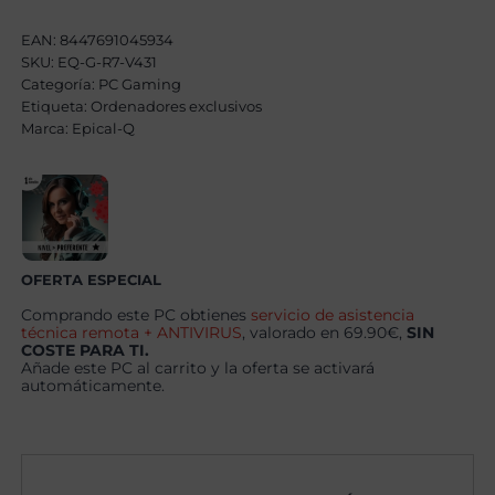
AMD
Ryzen
EAN:
8447691045934
7
SKU:
EQ-G-R7-V431
5800X3D,
Categoría:
32GB,
PC Gaming
1TB
Etiqueta:
Ordenadores exclusivos
SSD
Marca:
Epical-Q
NVME
,
RTX
5060Ti
8GB
+
Windows
11
Pro
OFERTA ESPECIAL
cantidad
Comprando este PC obtienes
servicio de asistencia
técnica remota + ANTIVIRUS
, valorado en 69.90€,
SIN
COSTE PARA TI.
Añade este PC al carrito y la oferta se activará
automáticamente.