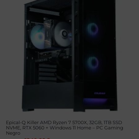
Epical-Q Killer AMD Ryzen 7 5700X, 32GB, 1TB SSD
NVME, RTX 5060 + Windows 11 Home – PC Gaming
Negro