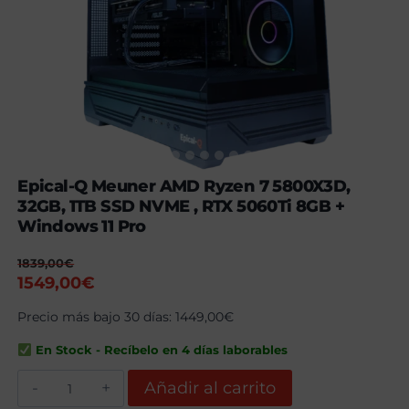
Epical-Q Meuner AMD Ryzen 7 5800X3D,
32GB, 1TB SSD NVME , RTX 5060Ti 8GB +
Windows 11 Pro
1839,00
€
El
El
1549,00
€
precio
precio
Precio más bajo 30 días:
1449,00
€
original
actual
era:
es:
En Stock - Recíbelo en 4 días laborables
1839,00€.
1549,00€.
Epical-
Añadir al carrito
Q
Meuner