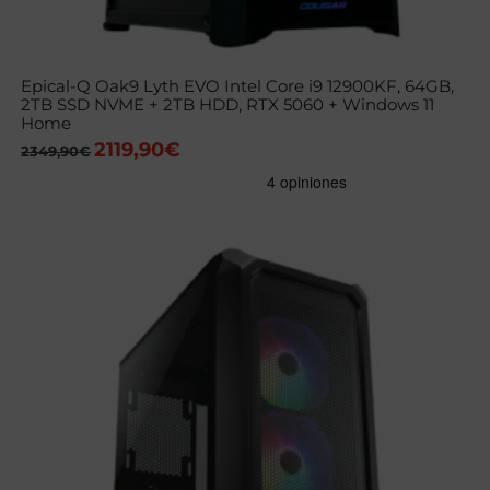
Epical-Q Oak9 Lyth EVO Intel Core i9 12900KF, 64GB,
2TB SSD NVME + 2TB HDD, RTX 5060 + Windows 11
Home
2119,90
€
El
El
2349,90
€
precio
precio
original
actual
era:
es:
2349,90€.
2119,90€.