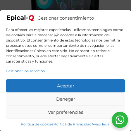
Gestionar consentimiento
Para ofrecer las mejores experiencias, utilizamos tecnologías como
las cookies para almacenar y/o acceder a la información del
dispositivo. El consentimiento de estas tecnologías nos permitirá
procesar datos como el comportamiento de navegación o las
identificaciones únicas en este sitio. No consentir o retirar el
consentimiento, puede afectar negativamente a ciertas
características y funciones.
Gestionar los servicios
Aceptar
Epical-Q Kurl Intel Core I7 14700KF, 32GB DDR5, 2TB
Denegar
SSD NVME, RTX 5070 + Windows 11 Home
2239,99
€
El
El
2674,90
€
Ver preferencias
precio
precio
original
actual
era:
es:
Política de cookies
Política de Privacidad
Aviso legal
2674,90€.
2239,99€.