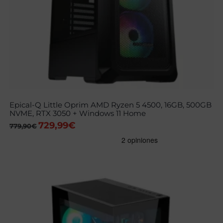
Epical-Q Little Oprim AMD Ryzen 5 4500, 16GB, 500GB
NVME, RTX 3050 + Windows 11 Home
729,99
€
El
El
779,90
€
precio
precio
original
actual
era:
es:
779,90€.
729,99€.