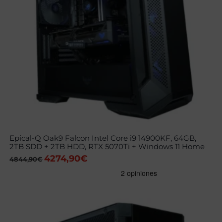
Epical-Q Oak9 Falcon Intel Core i9 14900KF, 64GB,
2TB SDD + 2TB HDD, RTX 5070Ti + Windows 11 Home
4274,90
€
El
El
4844,90
€
precio
precio
original
actual
era:
es:
4844,90€.
4274,90€.