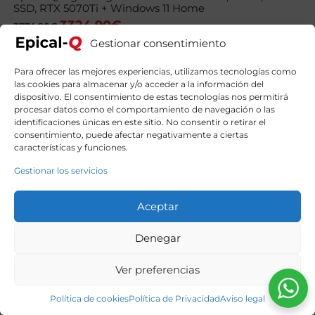
SSD, RTX 5070Ti + Windows 11 Home
3324,90
€
El
El
3774,90
€
precio
precio
Gestionar consentimiento
original
actual
era:
es:
3774,90€.
3324,90€.
Para ofrecer las mejores experiencias, utilizamos tecnologías como
las cookies para almacenar y/o acceder a la información del
dispositivo. El consentimiento de estas tecnologías nos permitirá
procesar datos como el comportamiento de navegación o las
identificaciones únicas en este sitio. No consentir o retirar el
consentimiento, puede afectar negativamente a ciertas
características y funciones.
Gestionar los servicios
Aceptar
Denegar
Ver preferencias
Política de cookies
Política de Privacidad
Aviso legal