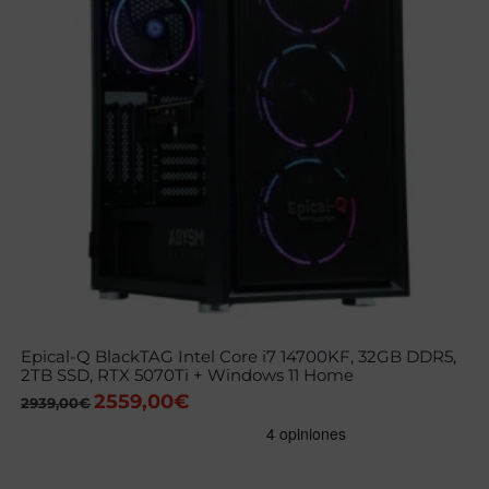
Epical-Q BlackTAG Intel Core i7 14700KF, 32GB DDR5,
2TB SSD, RTX 5070Ti + Windows 11 Home
2559,00
€
El
El
2939,00
€
precio
precio
original
actual
era:
es:
2939,00€.
2559,00€.