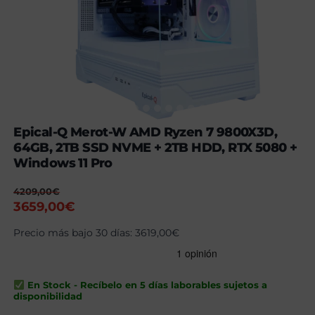
Epical-Q Merot-W AMD Ryzen 7 9800X3D,
64GB, 2TB SSD NVME + 2TB HDD, RTX 5080 +
Windows 11 Pro
4209,00
€
El
El
3659,00
€
precio
precio
Precio más bajo 30 días:
3619,00
€
original
actual
era:
es:
4209,00€.
3659,00€.
En Stock - Recíbelo en 5 días laborables sujetos a
disponibilidad