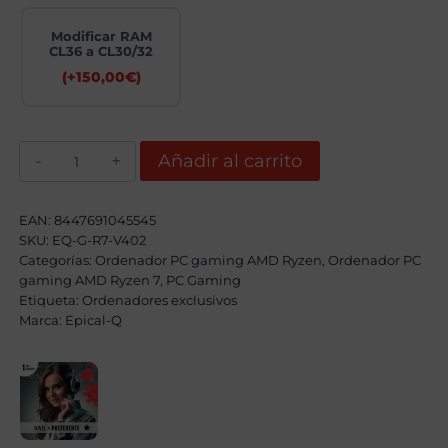
Modificar RAM
CL36 a CL30/32
(+
150,00
€
)
Epical-
Añadir al carrito
Q
Merot-
W
AMD
EAN:
8447691045545
Ryzen
SKU:
EQ-G-R7-V402
7
Categorías:
9800X3D,
Ordenador PC gaming AMD Ryzen
,
Ordenador PC
64GB,
gaming AMD Ryzen 7
,
PC Gaming
2TB
Etiqueta:
Ordenadores exclusivos
SSD
Marca:
Epical-Q
NVME
+
2TB
HDD,
RTX
5080
+
Windows