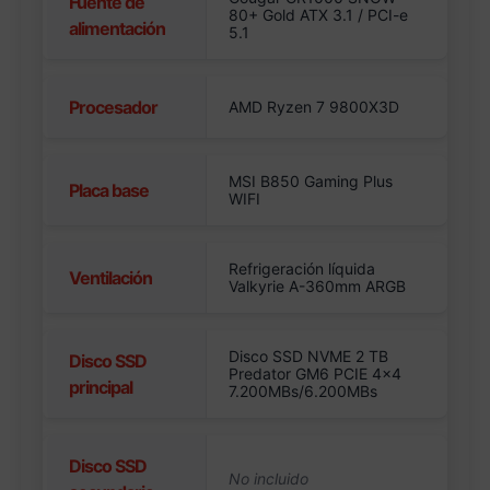
Fuente de
80+ Gold ATX 3.1 / PCI-e
alimentación
5.1
Procesador
AMD Ryzen 7 9800X3D
MSI B850 Gaming Plus
Placa base
WIFI
Refrigeración líquida
Ventilación
Valkyrie A-360mm ARGB
Disco SSD NVME 2 TB
Disco SSD
Predator GM6 PCIE 4×4
principal
7.200MBs/6.200MBs
Disco SSD