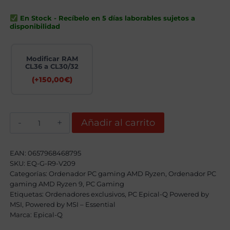
3689,00€.
3209,00€.
En Stock - Recíbelo en 5 días laborables sujetos a
disponibilidad
Modificar RAM
CL36 a CL30/32
(+
150,00
€
)
Epical-
Añadir al carrito
Q
Medrum
AMD
Ryzen
EAN:
0657968468795
9
SKU:
EQ-G-R9-V209
9950X,
Categorías:
64GB,
Ordenador PC gaming AMD Ryzen
,
Ordenador PC
2TB
gaming AMD Ryzen 9
,
PC Gaming
SSD
Etiquetas:
Ordenadores exclusivos
,
PC Epical-Q Powered by
NVME,
MSI
,
Powered by MSI – Essential
RTX
Marca:
5070Ti
Epical-Q
+