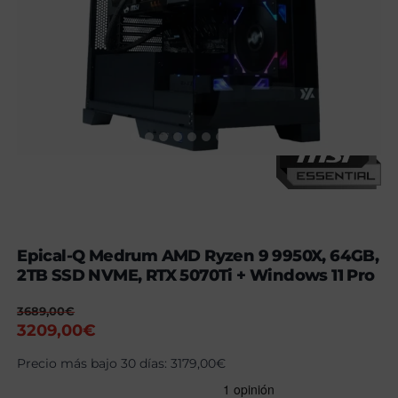
Epical-Q Medrum AMD Ryzen 9 9950X, 64GB,
2TB SSD NVME, RTX 5070Ti + Windows 11 Pro
3689,00
€
El
El
3209,00
€
precio
precio
Precio más bajo 30 días:
3179,00
€
original
actual
era:
es: