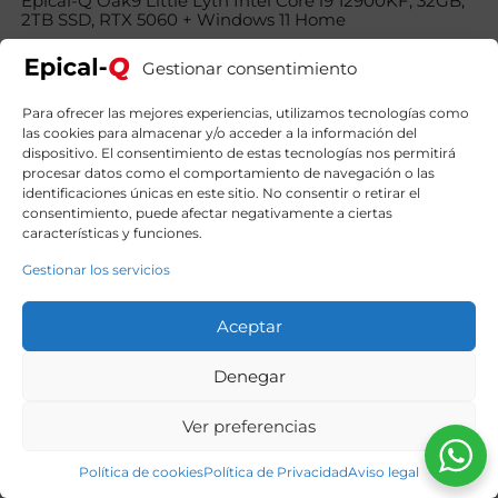
Epical-Q Oak9 Little Lyth Intel Core i9 12900KF, 32GB,
2TB SSD, RTX 5060 + Windows 11 Home
1809,00
€
El
El
2069,00
€
precio
precio
Gestionar consentimiento
original
actual
era:
es:
Para ofrecer las mejores experiencias, utilizamos tecnologías como
2069,00€.
1809,00€.
las cookies para almacenar y/o acceder a la información del
dispositivo. El consentimiento de estas tecnologías nos permitirá
procesar datos como el comportamiento de navegación o las
identificaciones únicas en este sitio. No consentir o retirar el
consentimiento, puede afectar negativamente a ciertas
características y funciones.
Gestionar los servicios
Aceptar
Denegar
Ver preferencias
Política de cookies
Política de Privacidad
Aviso legal