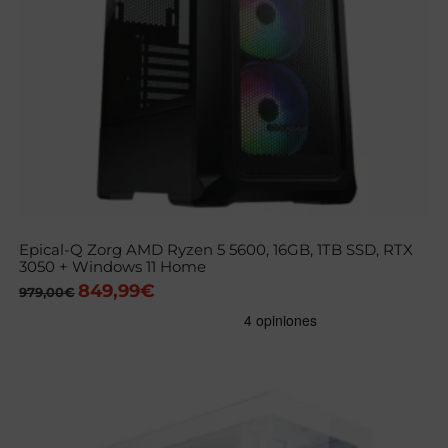
Epical-Q Zorg AMD Ryzen 5 5600, 16GB, 1TB SSD, RTX
3050 + Windows 11 Home
849,99
€
El
El
979,00
€
precio
precio
original
actual
era:
es:
979,00€.
849,99€.