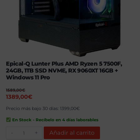
Epical-Q Lunter Plus AMD Ryzen 5 7500F,
24GB, 1TB SSD NVME, RX 9060XT 16GB +
Windows 11 Pro
1589,00
€
El
El
1389,00
€
precio
precio
Precio más bajo 30 días:
1399,00
€
original
actual
era:
es:
En Stock - Recíbelo en 4 días laborables
1589,00€.
1389,00€.
Epical-
Añadir al carrito
Q
Lunter