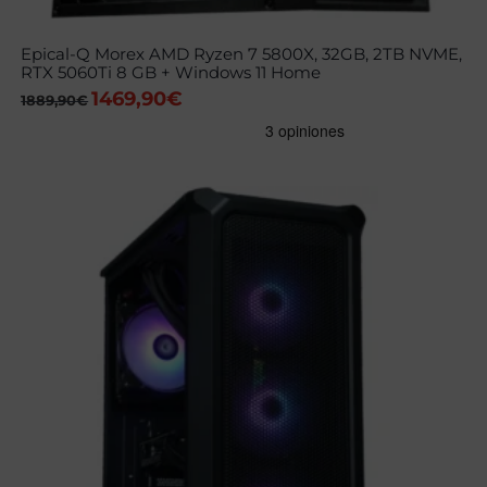
Epical-Q Morex AMD Ryzen 7 5800X, 32GB, 2TB NVME,
RTX 5060Ti 8 GB + Windows 11 Home
1469,90
€
El
El
1889,90
€
precio
precio
original
actual
era:
es:
1889,90€.
1469,90€.