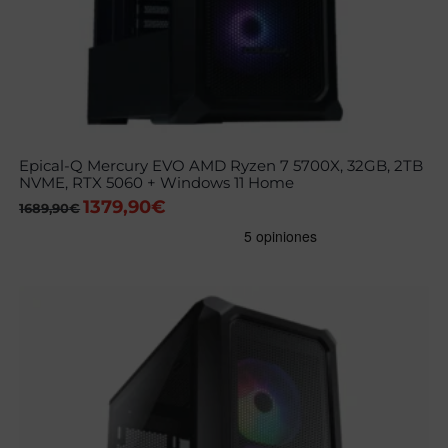
Epical-Q Mercury EVO AMD Ryzen 7 5700X, 32GB, 2TB
NVME, RTX 5060 + Windows 11 Home
1379,90
€
El
El
1689,90
€
precio
precio
original
actual
era:
es:
1689,90€.
1379,90€.