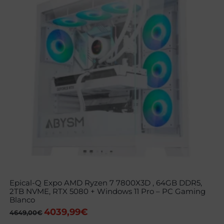
Epical-Q Expo AMD Ryzen 7 7800X3D , 64GB DDR5,
2TB NVME, RTX 5080 + Windows 11 Pro – PC Gaming
Blanco
4039,99
€
El
El
4649,00
€
precio
precio