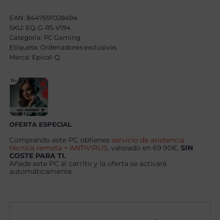
Plus
AMD
EAN:
8447691028494
Ryzen
SKU:
EQ-G-R5-V194
5
Categoría:
7500F,
PC Gaming
24GB,
Etiqueta:
Ordenadores exclusivos
1TB
Marca:
Epical-Q
SSD
NVME,
RX
9060XT
16GB
+
Windows
11
Pro
OFERTA ESPECIAL
cantidad
Comprando este PC obtienes
servicio de asistencia
técnica remota + ANTIVIRUS
, valorado en 69.90€,
SIN
COSTE PARA TI.
Añade este PC al carrito y la oferta se activará
automáticamente.