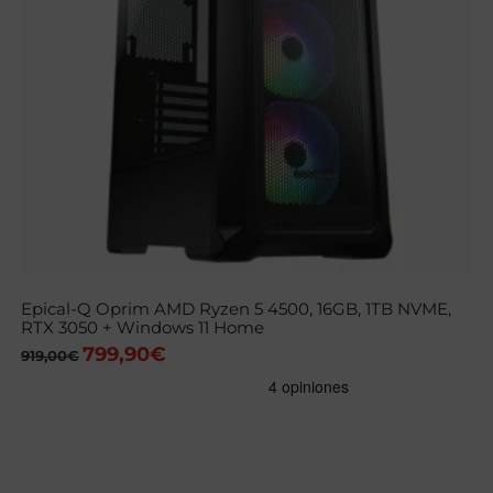
Epical-Q Oprim AMD Ryzen 5 4500, 16GB, 1TB NVME,
RTX 3050 + Windows 11 Home
799,90
€
El
El
919,00
€
precio
precio
original
actual
era:
es:
919,00€.
799,90€.