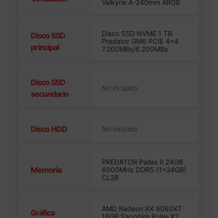
Valkyrie A-240mm ARGB
Disco SSD NVME 1 TB
Disco SSD
Predator GM6 PCIE 4×4
principal
7.200MBs/6.200MBs
Disco SSD
secundario
Disco HDD
PREDATOR Pallas II 24GB
Memoria
6000MHz DDR5 (1x24GB)
CL28
AMD Radeon RX 9060XT
Gráfica
16GB Sapphire Pulse X2