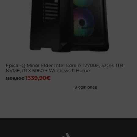
Epical-Q Minor Elder Intel Core i7 12700F, 32GB, 1TB
NVME, RTX 5060 + Windows 11 Home
1339,90
€
El
El
1509,90
€
precio
precio
original
actual
era:
es:
1509,90€.
1339,90€.