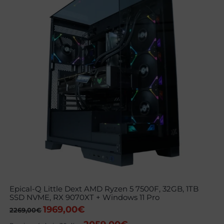
Epical-Q Little Dext AMD Ryzen 5 7500F, 32GB, 1TB
SSD NVME, RX 9070XT + Windows 11 Pro
1969,00
€
El
El
2269,00
€
precio
precio