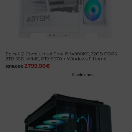
Epical-Q Comitt Intel Core i9 14900KF, 32GB DDR5,
2TB SSD NVME, RTX 5070 + Windows 11 Home
2799,90
€
El
El
3219,00
€
precio
precio
original
actual
era:
es:
3219,00€.
2799,90€.