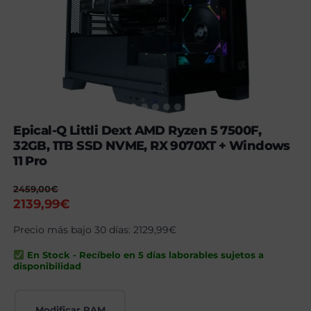
Epical-Q Littli Dext AMD Ryzen 5 7500F,
32GB, 1TB SSD NVME, RX 9070XT + Windows
11 Pro
2459,00
€
El
El
2139,99
€
precio
precio
Precio más bajo 30 días:
2129,99
€
original
actual
era:
es:
En Stock - Recíbelo en 5 días laborables sujetos a
2459,00€.
2139,99€.
disponibilidad
Modificar RAM