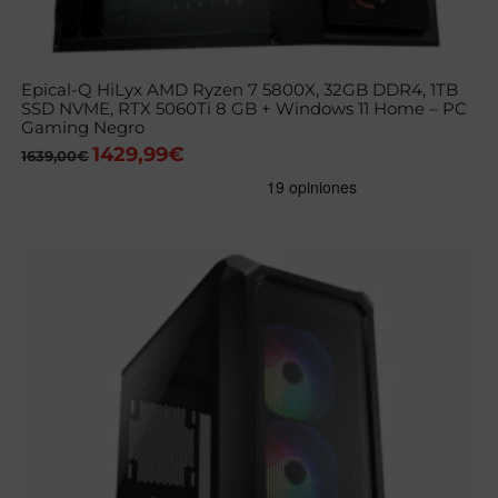
Epical-Q HiLyx AMD Ryzen 7 5800X, 32GB DDR4, 1TB
SSD NVME, RTX 5060Ti 8 GB + Windows 11 Home – PC
Gaming Negro
1429,99
€
El
El
1639,00
€
precio
precio
original
actual
era:
es:
1639,00€.
1429,99€.