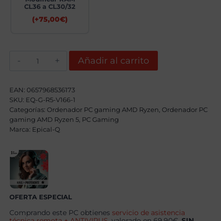
CL36 a CL30/32
(+
75,00
€
)
Epical-
Añadir al carrito
Q
Littli
Dext
AMD
EAN:
0657968536173
Ryzen
SKU:
EQ-G-R5-V166-1
5
Categorías:
7500F,
Ordenador PC gaming AMD Ryzen
,
Ordenador PC
32GB,
gaming AMD Ryzen 5
,
PC Gaming
1TB
Marca:
Epical-Q
SSD
NVME,
RX
9070XT
+
Windows
11
Pro
cantidad
OFERTA ESPECIAL
Comprando este PC obtienes
servicio de asistencia
técnica remota + ANTIVIRUS
, valorado en 69.90€,
SIN