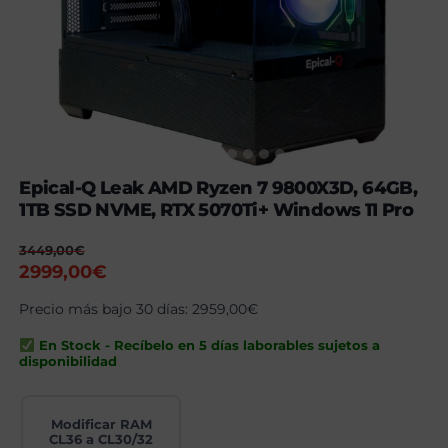
Epical-Q Leak AMD Ryzen 7 9800X3D, 64GB,
1TB SSD NVME, RTX 5070Ti+ Windows 11 Pro
3449,00
€
El
El
2999,00
€
precio
precio
Precio más bajo 30 días:
2959,00
€
original
actual
era:
es:
En Stock - Recíbelo en 5 días laborables sujetos a
3449,00€.
2999,00€.
disponibilidad
Modificar RAM
CL36 a CL30/32