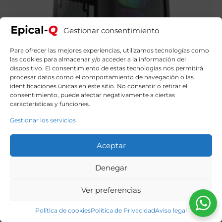
Gestionar consentimiento
Para ofrecer las mejores experiencias, utilizamos tecnologías como
las cookies para almacenar y/o acceder a la información del
dispositivo. El consentimiento de estas tecnologías nos permitirá
procesar datos como el comportamiento de navegación o las
identificaciones únicas en este sitio. No consentir o retirar el
consentimiento, puede afectar negativamente a ciertas
características y funciones.
Gestionar los servicios
Aceptar
Epical-Q Oprim AMD Ryzen 5 4500, 16GB, 1TB NVME,
RTX 3050 + Windows 11 Home
Denegar
799,90
€
El
El
919,00
€
precio
precio
original
actual
Ver preferencias
era:
es:
919,00€.
799,90€.
Política de cookies
Política de Privacidad
Aviso legal