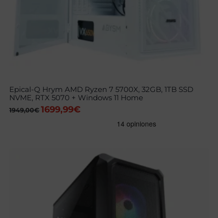
Epical-Q Hrym AMD Ryzen 7 5700X, 32GB, 1TB SSD
NVME, RTX 5070 + Windows 11 Home
1699,99
€
El
El
1949,00
€
precio
precio
original
actual
era:
es:
1949,00€.
1699,99€.