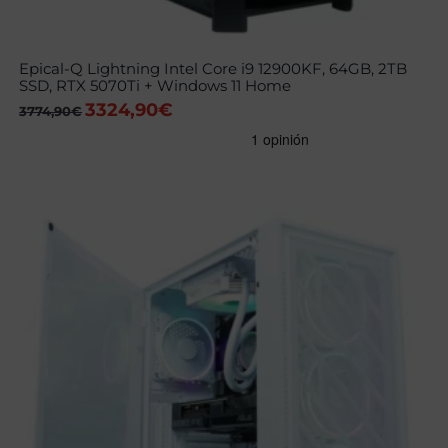
Epical-Q Lightning Intel Core i9 12900KF, 64GB, 2TB
SSD, RTX 5070Ti + Windows 11 Home
3324,90
€
El
El
3774,90
€
precio
precio
original
actual
era:
es:
3774,90€.
3324,90€.