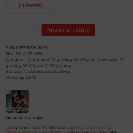
(+
150,00
€
)
Epical-
Añadir al carrito
Q
Leak
AMD
Ryzen
EAN:
0657968849839
7
SKU:
EQ-G-R7-V281
9800X3D,
Categorías:
64GB,
Ordenador PC gaming AMD Ryzen
,
Ordenador PC
1TB
gaming AMD Ryzen 7
,
PC Gaming
SSD
Etiqueta:
Ordenadores exclusivos
NVME,
Marca:
Epical-Q
RTX
5070Ti+
Windows
11
Pro
cantidad
OFERTA ESPECIAL
Comprando este PC obtienes
servicio de asistencia
técnica remota + ANTIVIRUS
, valorado en 69.90€,
SIN