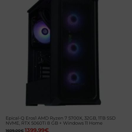
Epical-Q Eros1 AMD Ryzen 7 5700X, 32GB, 1TB SSD
NVME, RTX 5060Ti 8 GB + Windows 11 Home
1399,99
€
El
El
1609,00
€