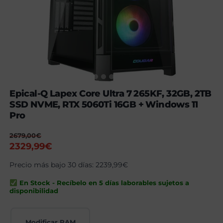
Epical-Q Lapex Core Ultra 7 265KF, 32GB, 2TB
SSD NVME, RTX 5060Ti 16GB + Windows 11
Pro
2679,00
€
El
El
2329,99
€
precio
precio
Precio más bajo 30 días:
2239,99
€
original
actual
era:
es:
En Stock - Recíbelo en 5 días laborables sujetos a
2679,00€.
2329,99€.
disponibilidad
Modificar RAM