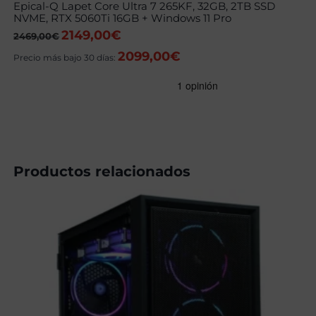
Epical-Q Lapet Core Ultra 7 265KF, 32GB, 2TB SSD
NVME, RTX 5060Ti 16GB + Windows 11 Pro
2149,00
€
El
El
2469,00
€
precio
precio
2099,00
€
original
actual
Precio más bajo 30 días:
era:
es:
2469,00€.
2149,00€.
Productos relacionados