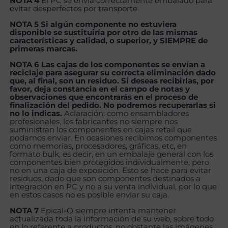
NOTA 4
El PC se envía correctamente embalado para
evitar desperfectos por transporte.
NOTA 5 Si algún componente no estuviera
disponible se sustituiría por otro de las mismas
características y calidad, o superior, y SIEMPRE de
primeras marcas.
NOTA 6 Las cajas de los componentes se envían a
reciclaje para asegurar su correcta eliminación dado
que, al final, son un residuo. Si deseas recibirlas, por
favor, deja constancia en el campo de notas y
observaciones que encontrarás en el proceso de
finalización del pedido. No podremos recuperarlas si
no lo indicas.
Aclaración: como ensambladores
profesionales, los fabricantes no siempre nos
suministran los componentes en cajas retail que
podamos enviar. En ocasiones recibimos componentes
como memorias, procesadores, gráficas, etc, en
formato bulk, es decir, en un embalaje general con los
componentes bien protegidos individualmente, pero
no en una caja de exposición. Esto se hace para evitar
residuos, dado que son componentes destinados a
integración en PC y no a su venta individual, por lo que
en estos casos no es posible enviar su caja.
NOTA 7
Epical-Q siempre intenta mantener
actualizada toda la información de su web, sobre todo
en lo referente a productos, no obstante las imágenes