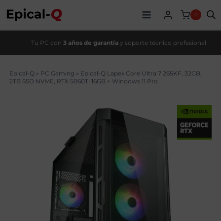
Saltar
original
actual
al
era:
es:
0
contenido
2679,00€.
2329,99€.
Tu PC con
3 años de garantía
y soporte técnico profesional
Epical-Q
»
PC Gaming
»
Epical-Q Lapex Core Ultra 7 265KF, 32GB,
2TB SSD NVME, RTX 5060Ti 16GB + Windows 11 Pro