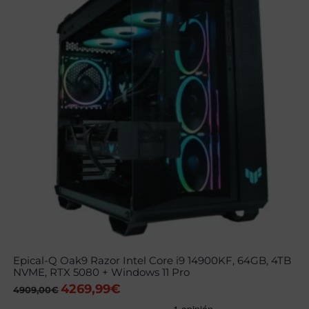
Epical-Q Oak9 Razor Intel Core i9 14900KF, 64GB, 4TB
NVME, RTX 5080 + Windows 11 Pro
4269,99
€
El
El
4909,00
€
precio
precio