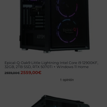
Epical-Q Oak9 Little Lightning Intel Core i9 12900KF,
32GB, 2TB SSD, RTX 5070Ti + Windows 11 Home
2559,00
€
El
El
2939,00
€
precio
precio
original
actual
era:
es:
2939,00€.
2559,00€.