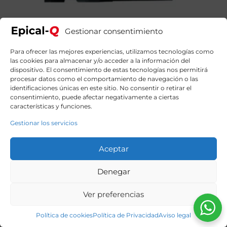
Epical-Q Eros1 AMD Ryzen 7 5700X, 32GB, 1TB SSD
Gestionar consentimiento
NVME, RTX 5060Ti 8 GB + Windows 11 Home
1399,99
€
El
El
1609,00
€
precio
precio
Para ofrecer las mejores experiencias, utilizamos tecnologías como
original
actual
las cookies para almacenar y/o acceder a la información del
era:
es:
dispositivo. El consentimiento de estas tecnologías nos permitirá
1609,00€.
1399,99€.
procesar datos como el comportamiento de navegación o las
identificaciones únicas en este sitio. No consentir o retirar el
consentimiento, puede afectar negativamente a ciertas
características y funciones.
Gestionar los servicios
Aceptar
Denegar
Ver preferencias
Política de cookies
Política de Privacidad
Aviso legal