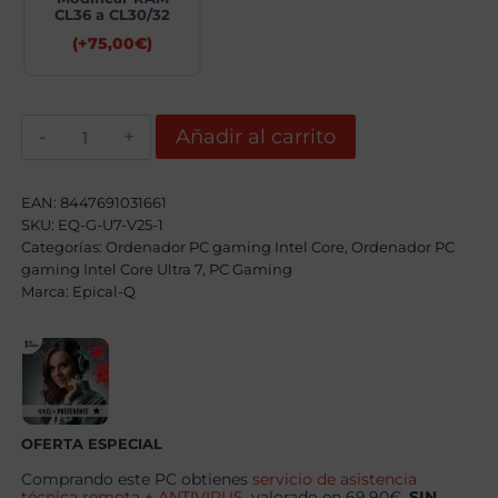
CL36 a CL30/32
(+
75,00
€
)
Epical-
Añadir al carrito
Q
Lapex
Core
Ultra
EAN:
8447691031661
7
SKU:
EQ-G-U7-V25-1
265KF,
Categorías:
32GB,
Ordenador PC gaming Intel Core
,
Ordenador PC
2TB
gaming Intel Core Ultra 7
,
PC Gaming
SSD
Marca:
Epical-Q
NVME,
RTX
5060Ti
16GB
+
Windows
11
Pro
cantidad
OFERTA ESPECIAL
Comprando este PC obtienes
servicio de asistencia
técnica remota + ANTIVIRUS
, valorado en 69.90€,
SIN