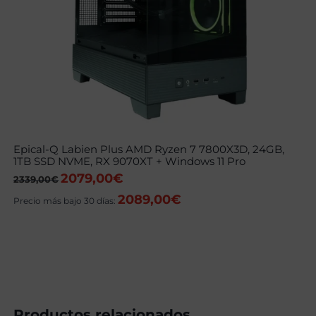
Epical-Q Labien Plus AMD Ryzen 7 7800X3D, 24GB,
1TB SSD NVME, RX 9070XT + Windows 11 Pro
2079,00
€
El
El
2339,00
€
precio
precio
2089,00
€
original
actual
Precio más bajo 30 días:
era:
es:
2339,00€.
2079,00€.
Productos relacionados