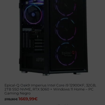
Epical-Q Oak9 Imperius Intel Core i9 12900KF, 32GB,
2TB SSD NVME, RTX 5060 + Windows 11 Home – PC
Gaming Negro
1669,99
€
El
El
2119,90
€
precio
precio