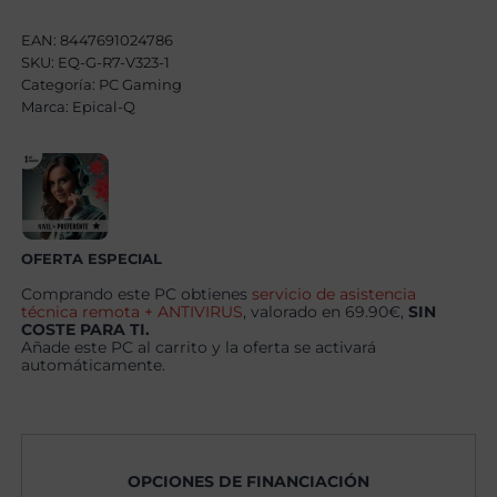
Plus
AMD
EAN:
8447691024786
Ryzen
SKU:
EQ-G-R7-V323-1
7
Categoría:
7800X3D,
PC Gaming
24GB,
Marca:
Epical-Q
1TB
SSD
NVME,
RX
9070XT
+
Windows
11
OFERTA ESPECIAL
Pro
cantidad
Comprando este PC obtienes
servicio de asistencia
técnica remota + ANTIVIRUS
, valorado en 69.90€,
SIN
COSTE PARA TI.
Añade este PC al carrito y la oferta se activará
automáticamente.
OPCIONES DE FINANCIACIÓN