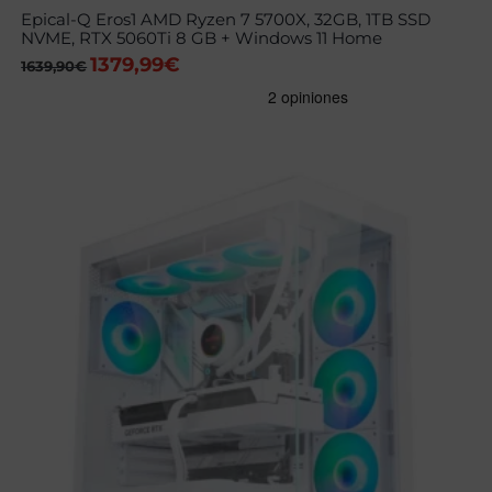
Epical-Q Eros1 AMD Ryzen 7 5700X, 32GB, 1TB SSD
NVME, RTX 5060Ti 8 GB + Windows 11 Home
1379,99
€
El
El
1639,90
€
precio
precio
original
actual
era:
es:
1639,90€.
1379,99€.