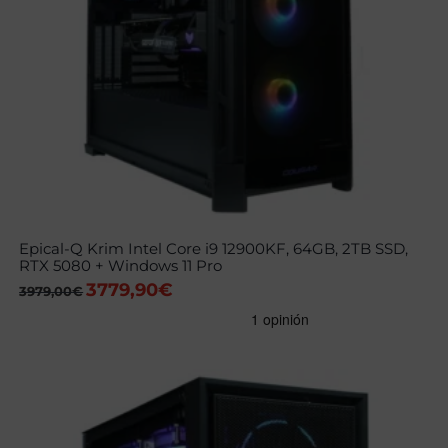
Epical-Q Krim Intel Core i9 12900KF, 64GB, 2TB SSD,
RTX 5080 + Windows 11 Pro
3779,90
€
El
El
3979,00
€
precio
precio
original
actual
era:
es:
3979,00€.
3779,90€.