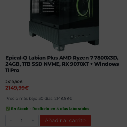
Epical-Q Labian Plus AMD Ryzen 7 7800X3D,
24GB, 1TB SSD NVME, RX 9070XT + Windows
11 Pro
2419,90
€
El
El
2149,99
€
precio
precio
Precio más bajo 30 días:
2149,99
€
original
actual
era:
es:
En Stock - Recíbelo en 4 días laborables
2419,90€.
2149,99€.
Epical-
Añadir al carrito
Q
Labian