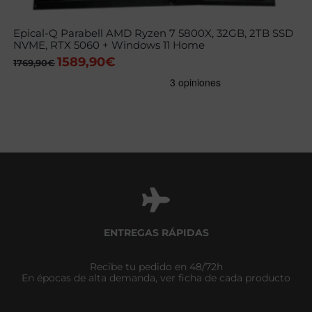
Epical-Q Parabell AMD Ryzen 7 5800X, 32GB, 2TB SSD
NVME, RTX 5060 + Windows 11 Home
1589,90
€
El
El
1769,90
€
precio
precio
original
actual
era:
es:
1769,90€.
1589,90€.
ENTREGAS RÁPIDAS
Recibe tu pedido en 48/72h
En épocas de alta demanda, ver ficha de cada producto