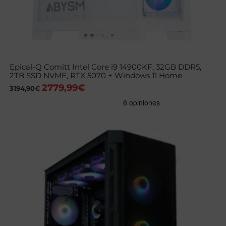
Epical-Q Comitt Intel Core i9 14900KF, 32GB DDR5,
2TB SSD NVME, RTX 5070 + Windows 11 Home
2779,99
€
El
El
3194,90
€
precio
precio
original
actual
era:
es:
3194,90€.
2779,99€.