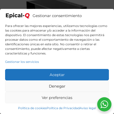
Gestionar consentimiento
Para ofrecer las mejores experiencias, utilizamos tecnologías como
las cookies para almacenar y/o acceder a la información del
dispositivo. El consentimiento de estas tecnologías nos permitirá
procesar datos como el comportamiento de navegación o las
identificaciones únicas en este sitio. No consentir o retirar el
consentimiento, puede afectar negativamente a ciertas
características y funciones.
Gestionar los servicios
Aceptar
Denegar
Ver preferencias
Epical-Q Kurl Intel Core I7 14700KF, 32GB DDR5, 2TB
SSD NVME, RTX 5070 + Windows 11 Home
Política de cookies
Política de Privacidad
Aviso legal
2239,99
€
El
El