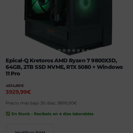
Epical-Q Kretoros AMD Ryzen 7 9800X3D,
64GB, 2TB SSD NVME, RTX 5080 + Windows
11 Pro
4514,90
€
El
El
3929,99
€
precio
precio
Precio más bajo 30 días:
3899,90
€
original
actual
era:
es:
En Stock - Recíbelo en 4 días laborables
4514,90€.
3929,99€.
Modificar RAM