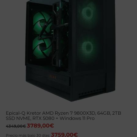
Epical-Q Kretor AMD Ryzen 7 9800X3D, 64GB, 2TB
SSD NVME, RTX 5080 + Windows 11 Pro
3789,00
€
El
El
4349,00
€
precio
precio
3759,00
€
original
actual
Precio más bajo 30 días: