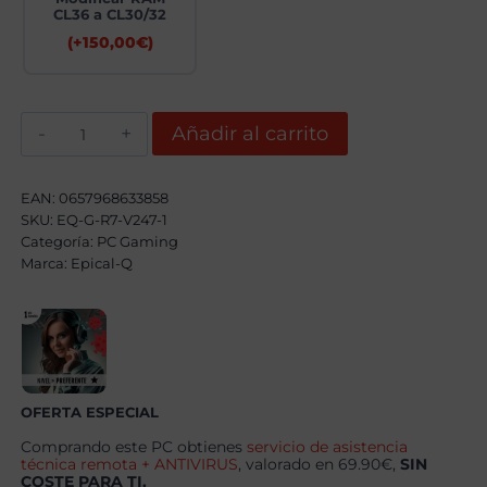
CL36 a CL30/32
(+
150,00
€
)
Epical-
Añadir al carrito
Q
Kretoros
AMD
Ryzen
EAN:
0657968633858
7
SKU:
EQ-G-R7-V247-1
9800X3D,
Categoría:
64GB,
PC Gaming
2TB
Marca:
Epical-Q
SSD
NVME,
RTX
5080
+
Windows
11
Pro
OFERTA ESPECIAL
cantidad
Comprando este PC obtienes
servicio de asistencia
técnica remota + ANTIVIRUS
, valorado en 69.90€,
SIN
COSTE PARA TI.