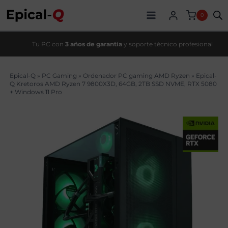
Saltar
original
actual
al
era:
es:
0
contenido
4514,90€.
3929,99€.
Tu PC con
3 años de garantía
y soporte técnico profesional
Epical-Q
»
PC Gaming
»
Ordenador PC gaming AMD Ryzen
»
Epical-
Q Kretoros AMD Ryzen 7 9800X3D, 64GB, 2TB SSD NVME, RTX 5080
+ Windows 11 Pro