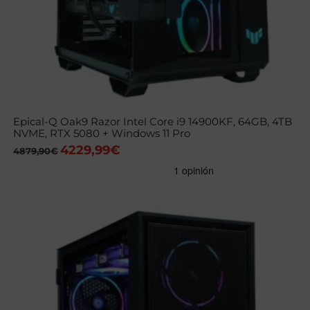
Epical-Q Oak9 Razor Intel Core i9 14900KF, 64GB, 4TB
NVME, RTX 5080 + Windows 11 Pro
4229,99
€
El
El
4879,90
€
precio
precio
original
actual
era:
es:
4879,90€.
4229,99€.