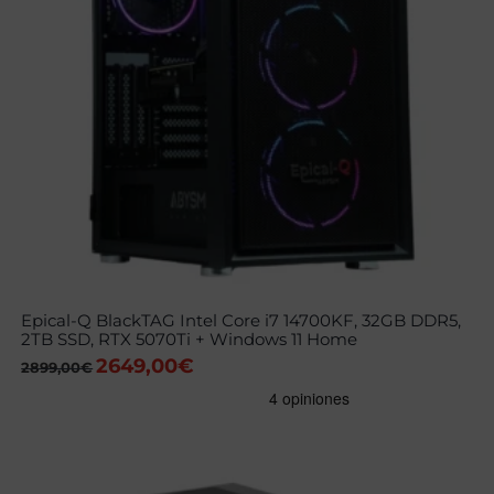
Epical-Q BlackTAG Intel Core i7 14700KF, 32GB DDR5,
2TB SSD, RTX 5070Ti + Windows 11 Home
2649,00
€
El
El
2899,00
€
precio
precio
original
actual
era:
es:
2899,00€.
2649,00€.