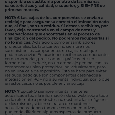
disponible se sustituiría por otro de las mismas
características y calidad, o superior, y SIEMPRE de
primeras marcas.
NOTA 6 Las cajas de los componentes se envían a
reciclaje para asegurar su correcta eliminación dado
que, al final, son un residuo. Si deseas recibirlas, por
favor, deja constancia en el campo de notas y
observaciones que encontrarás en el proceso de
finalización del pedido. No podremos recuperarlas si
no lo indicas.
Aclaración: como ensambladores
profesionales, los fabricantes no siempre nos
suministran los componentes en cajas retail que
podamos enviar. En ocasiones recibimos componentes
como memorias, procesadores, gráficas, etc, en
formato bulk, es decir, en un embalaje general con los
componentes bien protegidos individualmente, pero
no en una caja de exposición. Esto se hace para evitar
residuos, dado que son componentes destinados a
integración en PC y no a su venta individual, por lo que
en estos casos no es posible enviar su caja.
NOTA 7
Epical-Q siempre intenta mantener
actualizada toda la información de su web, sobre todo
en lo referente a productos, no obstante las imágenes
de los mismos, si bien se tratan de mantener
actualizadas, deben tomarse como orientativas,
pudiendo diferir en algunos aspectos del producto