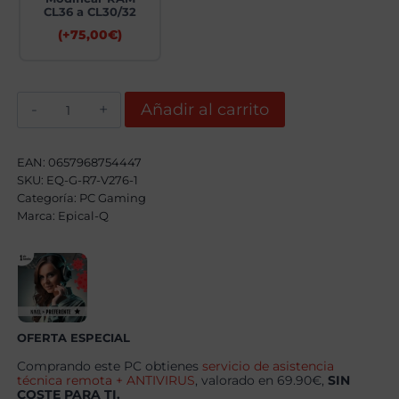
CL36 a CL30/32
(+
75,00
€
)
Epical-
Añadir al carrito
Q
Krenxora
Plus
AMD
EAN:
0657968754447
Ryzen
SKU:
EQ-G-R7-V276-1
7
Categoría:
8700F,
PC Gaming
32GB,
Marca:
Epical-Q
2TB
SSD
NVME,
RTX
5070
+
Windows
11
OFERTA ESPECIAL
Pro
cantidad
Comprando este PC obtienes
servicio de asistencia
técnica remota + ANTIVIRUS
, valorado en 69.90€,
SIN
COSTE PARA TI.