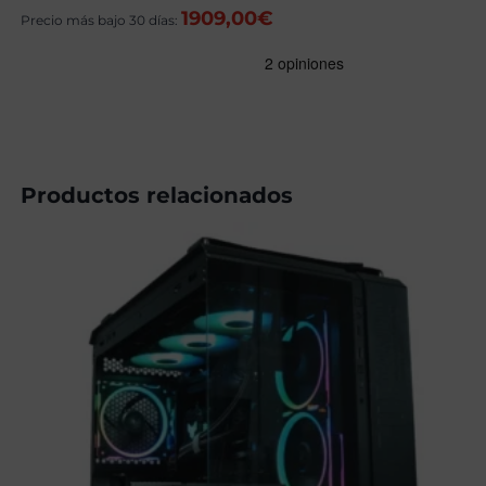
precio
precio
1909,00
€
original
actual
Precio más bajo 30 días:
era:
es:
2019,00€.
1889,00€.
Productos relacionados