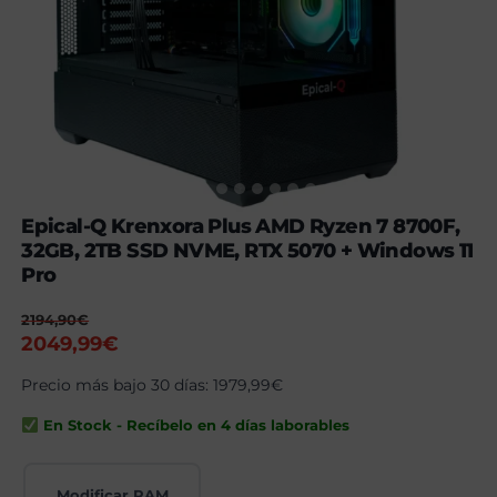
Epical-Q Krenxora Plus AMD Ryzen 7 8700F,
32GB, 2TB SSD NVME, RTX 5070 + Windows 11
Pro
2194,90
€
El
El
2049,99
€
precio
precio
Precio más bajo 30 días:
1979,99
€
original
actual
era:
es:
En Stock - Recíbelo en 4 días laborables
2194,90€.
2049,99€.
Modificar RAM