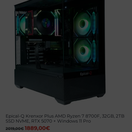
Epical-Q Krenxor Plus AMD Ryzen 7 8700F, 32GB, 2TB
SSD NVME, RTX 5070 + Windows 11 Pro
1889,00
€
El
El
2019,00
€