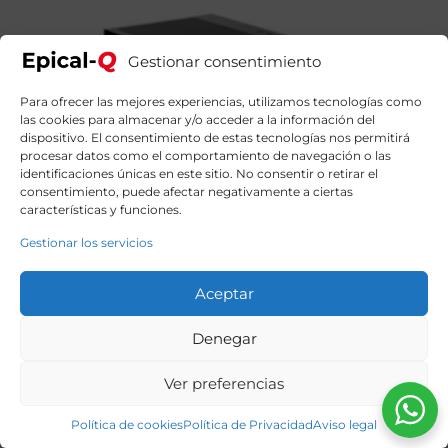
Gestionar consentimiento
Para ofrecer las mejores experiencias, utilizamos tecnologías como
las cookies para almacenar y/o acceder a la información del
dispositivo. El consentimiento de estas tecnologías nos permitirá
procesar datos como el comportamiento de navegación o las
identificaciones únicas en este sitio. No consentir o retirar el
consentimiento, puede afectar negativamente a ciertas
características y funciones.
Gestionar los servicios
Aceptar
Denegar
Ver preferencias
Política de cookies
Política de Privacidad
Aviso legal
Epical-Q Kurl Intel Core I7 14700KF, 32GB DDR5, 2TB
SSD NVME, RTX 5070 + Windows 11 Home