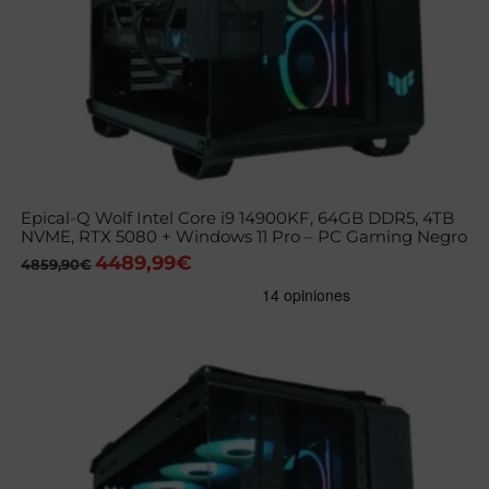
Epical-Q Wolf Intel Core i9 14900KF, 64GB DDR5, 4TB
NVME, RTX 5080 + Windows 11 Pro – PC Gaming Negro
4489,99
€
El
El
4859,90
€
precio
precio
original
actual
era:
es:
4859,90€.
4489,99€.