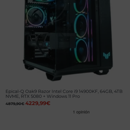
Epical-Q Oak9 Razor Intel Core i9 14900KF, 64GB, 4TB
NVME, RTX 5080 + Windows 11 Pro
4229,99
€
El
El
4879,90
€
precio
precio
original
actual
era:
es:
4879,90€.
4229,99€.