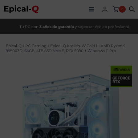
Saltar
original
actual
al
era:
es:
0
contenido
10009,00€.
8709,00€.
Tu PC con
3 años de garantía
y soporte técnico profesional
Epical-Q
»
PC Gaming
»
Epical-Q Kraken-W Gold III AMD Ryzen 9
9950X3D, 64GB, 4TB SSD NVME, RTX 5090 + Windows 11 Pro