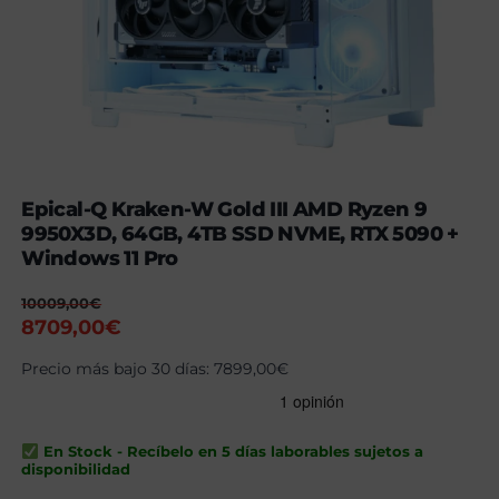
Epical-Q Kraken-W Gold III AMD Ryzen 9
9950X3D, 64GB, 4TB SSD NVME, RTX 5090 +
Windows 11 Pro
10009,00
€
El
El
8709,00
€
precio
precio
Precio más bajo 30 días:
7899,00
€
original
actual
era:
es:
10009,00€.
8709,00€.
En Stock - Recíbelo en 5 días laborables sujetos a
disponibilidad