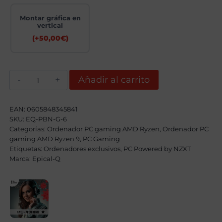
Montar gráfica en
vertical
(+
50,00
€
)
Epical-
Añadir al carrito
Q
Kraken-
W
Gold
EAN:
0605848345841
III
SKU:
EQ-PBN-G-6
AMD
Categorías:
Ryzen
Ordenador PC gaming AMD Ryzen
,
Ordenador PC
9
gaming AMD Ryzen 9
,
PC Gaming
9950X3D,
Etiquetas:
Ordenadores exclusivos
,
PC Powered by NZXT
64GB,
Marca:
Epical-Q
4TB
SSD
NVME,
RTX
5090
+
Windows
11