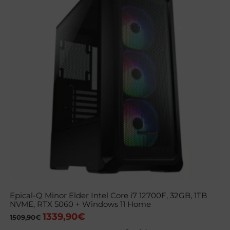
Epical-Q Minor Elder Intel Core i7 12700F, 32GB, 1TB
NVME, RTX 5060 + Windows 11 Home
1339,90
€
El
El
1509,90
€
precio
precio