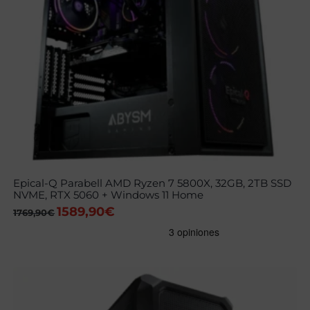
Epical-Q Parabell AMD Ryzen 7 5800X, 32GB, 2TB SSD
NVME, RTX 5060 + Windows 11 Home
1589,90
€
El
El
1769,90
€
precio
precio
original
actual
era:
es:
1769,90€.
1589,90€.