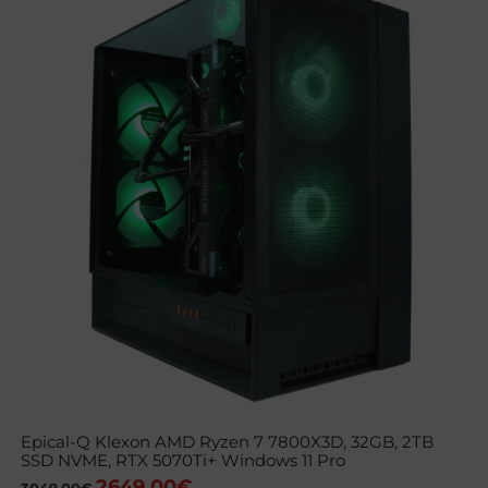
Epical-Q Klexon AMD Ryzen 7 7800X3D, 32GB, 2TB
SSD NVME, RTX 5070Ti+ Windows 11 Pro
2649,00
€
El
El