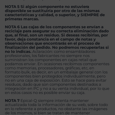
NOTA 5 Si algún componente no estuviera
disponible se sustituiría por otro de las mismas
características y calidad, o superior, y SIEMPRE de
primeras marcas.
NOTA 6 Las cajas de los componentes se envían a
reciclaje para asegurar su correcta eliminación dado
que, al final, son un residuo. Si deseas recibirlas, por
favor, deja constancia en el campo de notas y
observaciones que encontrarás en el proceso de
finalización del pedido. No podremos recuperarlas si
no lo indicas.
Aclaración: como ensambladores
profesionales, los fabricantes no siempre nos
suministran los componentes en cajas retail que
podamos enviar. En ocasiones recibimos componentes
como memorias, procesadores, gráficas, etc, en
formato bulk, es decir, en un embalaje general con los
componentes bien protegidos individualmente, pero
no en una caja de exposición. Esto se hace para evitar
residuos, dado que son componentes destinados a
integración en PC y no a su venta individual, por lo que
en estos casos no es posible enviar su caja.
NOTA 7
Epical-Q siempre intenta mantener
actualizada toda la información de su web, sobre todo
en lo referente a productos, no obstante las imágenes
de los mismos, si bien se tratan de mantener