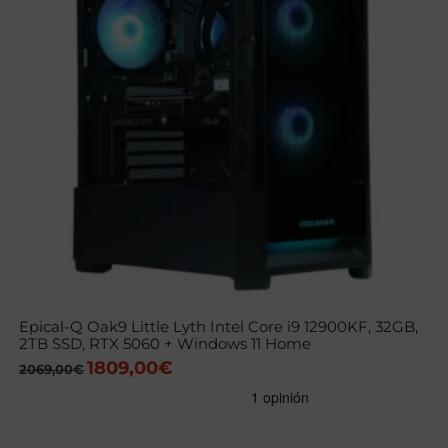
Epical-Q Oak9 Little Lyth Intel Core i9 12900KF, 32GB,
2TB SSD, RTX 5060 + Windows 11 Home
1809,00
€
El
El
2069,00
€
precio
precio
original
actual
era:
es:
2069,00€.
1809,00€.