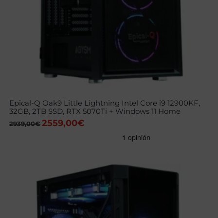
Epical-Q Oak9 Little Lightning Intel Core i9 12900KF,
32GB, 2TB SSD, RTX 5070Ti + Windows 11 Home
2559,00
€
El
El
2939,00
€
precio
precio
original
actual
era:
es:
2939,00€.
2559,00€.