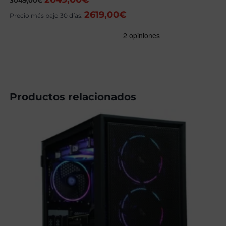
3049,00
€
precio
precio
2619,00
€
original
actual
Precio más bajo 30 días:
era:
es:
3049,00€.
2649,00€.
Productos relacionados