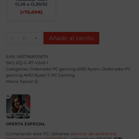
CL36 a CL30/32
(+
75,00
€
)
Epical-
Añadir al carrito
Q
Klexonos
AMD
Ryzen
EAN:
0657968105676
7
SKU:
EQ-G-R7-V249-1
7800X3D,
Categorías:
32GB,
Ordenador PC gaming AMD Ryzen
,
Ordenador PC
2TB
gaming AMD Ryzen 7
,
PC Gaming
SSD
Marca:
Epical-Q
NVME,
RTX
5070Ti+
Windows
11
Pro
cantidad
OFERTA ESPECIAL
Comprando este PC obtienes
servicio de asistencia
técnica remota + ANTIVIRUS
, valorado en 69.90€,
SIN