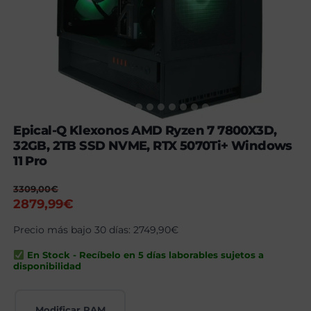
Epical-Q Klexonos AMD Ryzen 7 7800X3D,
32GB, 2TB SSD NVME, RTX 5070Ti+ Windows
11 Pro
3309,00
€
El
El
2879,99
€
precio
precio
Precio más bajo 30 días:
2749,90
€
original
actual
era:
es:
En Stock - Recíbelo en 5 días laborables sujetos a
3309,00€.
2879,99€.
disponibilidad
Modificar RAM