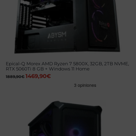
Epical-Q Morex AMD Ryzen 7 5800X, 32GB, 2TB NVME,
RTX 5060Ti 8 GB + Windows 11 Home
1469,90
€
El
El
1889,90
€
precio
precio
original
actual
era:
es:
1889,90€.
1469,90€.