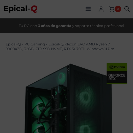
Saltar
original
actual
al
era:
es:
0
contenido
3199,00€.
2789,00€.
Tu PC con
3 años de garantía
y soporte técnico profesional
Epical-Q
»
PC Gaming
»
Epical-Q Klexon EVO AMD Ryzen 7
9800X3D, 32GB, 2TB SSD NVME, RTX 5070Ti+ Windows 11 Pro