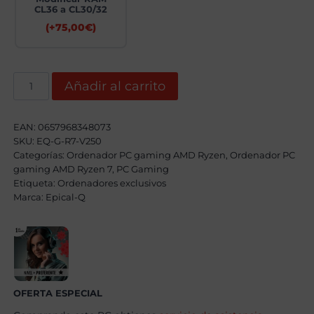
CL36 a CL30/32
(+
75,00
€
)
Epical-
Añadir al carrito
Q
Klexon
EVO
AMD
EAN:
0657968348073
Ryzen
SKU:
EQ-G-R7-V250
7
9800X3D,
Categorías:
Ordenador PC gaming AMD Ryzen
,
Ordenador PC
32GB,
gaming AMD Ryzen 7
,
PC Gaming
2TB
Etiqueta:
Ordenadores exclusivos
SSD
Marca:
Epical-Q
NVME,
RTX
5070Ti+
Windows
11
Pro
cantidad
OFERTA ESPECIAL