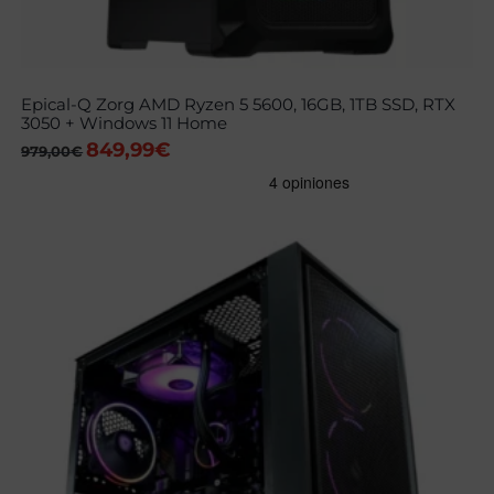
Epical-Q Zorg AMD Ryzen 5 5600, 16GB, 1TB SSD, RTX
3050 + Windows 11 Home
849,99
€
El
El
979,00
€
precio
precio
original
actual
era:
es:
979,00€.
849,99€.