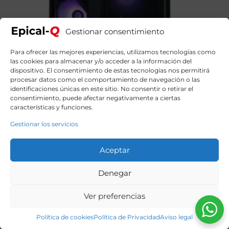
Gestionar consentimiento
Para ofrecer las mejores experiencias, utilizamos tecnologías como
las cookies para almacenar y/o acceder a la información del
dispositivo. El consentimiento de estas tecnologías nos permitirá
procesar datos como el comportamiento de navegación o las
identificaciones únicas en este sitio. No consentir o retirar el
consentimiento, puede afectar negativamente a ciertas
características y funciones.
Gestionar los servicios
Aceptar
Epical-Q Eros1 AMD Ryzen 7 5700X, 32GB, 1TB SSD
Denegar
NVME, RTX 5060Ti 8 GB + Windows 11 Home
1399,99
€
El
El
1609,00
€
Ver preferencias
precio
precio
original
actual
era:
es:
Política de cookies
Política de Privacidad
Aviso legal
1609,00€.
1399,99€.