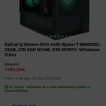
Epical-Q Klexon EVO AMD Ryzen 7 9800X3D,
32GB, 2TB SSD NVME, RTX 5070Ti+ Windows
11 Pro
3199,00
€
El
El
2789,00
€
precio
precio
Precio más bajo 30 días:
2799,00
€
original
actual
era:
es:
En Stock - Recíbelo en 5 días laborables sujetos a
3199,00€.
2789,00€.
disponibilidad
Modificar RAM