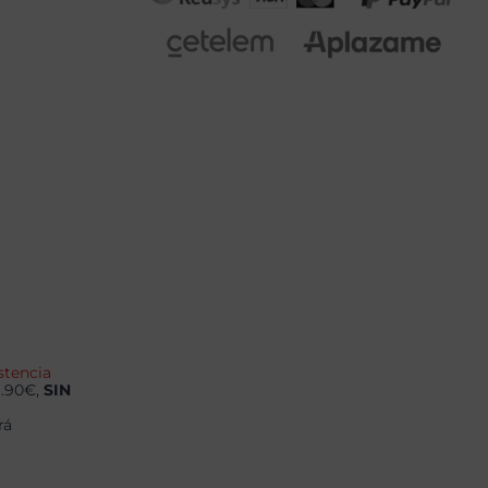
stencia
9.90€,
SIN
rá