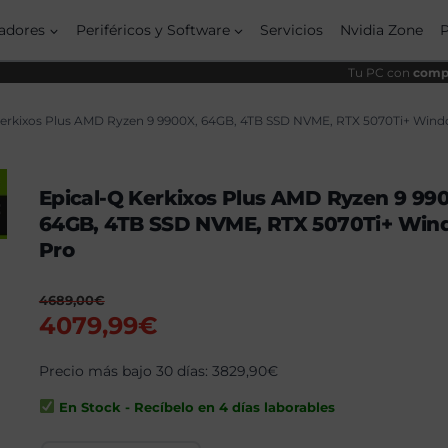
origin
actual
era:
es:
adores
Periféricos y Software
Servicios
Nvidia Zone
4689,
4079,
Tu PC con
compo
Kerkixos Plus AMD Ryzen 9 9900X, 64GB, 4TB SSD NVME, RTX 5070Ti+ Windo
Epical-Q Kerkixos Plus AMD Ryzen 9 99
64GB, 4TB SSD NVME, RTX 5070Ti+ Wind
Pro
4689,00
€
El
El
4079,99
€
precio
precio
original
Precio más bajo 30 días:
actual
3829,90
€
era:
es:
En Stock - Recíbelo en 4 días laborables
4689,00€.
4079,99€.