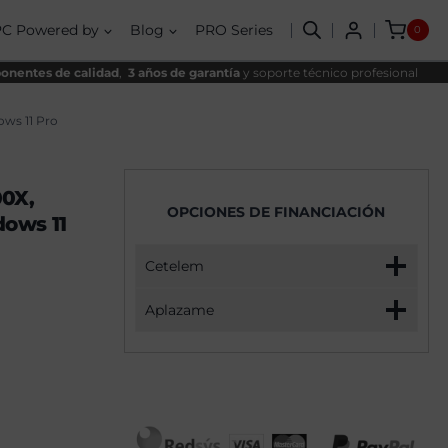
Plus
al
AMD
PC Powered by
Blog
PRO Series
0
Ryzen
00€.
99€.
9
9900X,
nentes de calidad
,
3 años de garantía
y soporte técnico profesional
64GB,
4TB
SSD
ws 11 Pro
NVME,
RTX
5070Ti+
Windows
00X,
11
OPCIONES DE FINANCIACIÓN
Pro
ows 11
cantidad
Cetelem
Aplazame