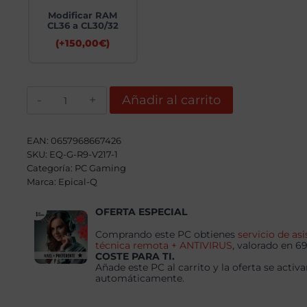
Modificar RAM
CL36 a CL30/32
(+
150,00
€
)
Epical-
Añadir al carrito
Q
Kerkixos
Plus
AMD
EAN:
0657968667426
Ryzen
SKU:
EQ-G-R9-V217-1
9
Categoría:
9900X,
PC Gaming
64GB,
Marca:
Epical-Q
4TB
SSD
OFERTA ESPECIAL
NVME,
RTX
5070Ti+
Comprando este PC obtienes
servicio de asi
Windows
técnica remota + ANTIVIRUS
, valorado en 6
11
COSTE PARA TI.
Pro
Añade este PC al carrito y la oferta se activa
cantidad
automáticamente.