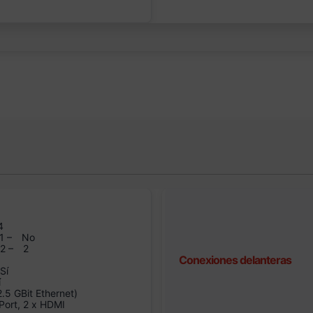
1
4
1 –
No
n2 –
2
Conexiones delanteras
Sí
í
5 GBit Ethernet)
Port, 2 x HDMI