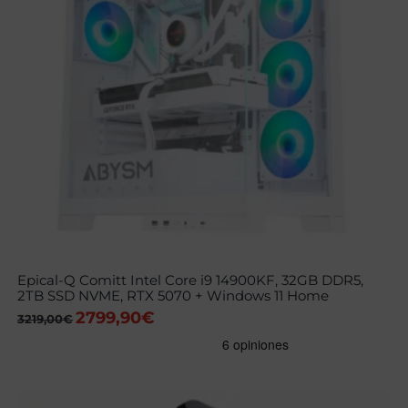
Epical-Q Comitt Intel Core i9 14900KF, 32GB DDR5,
2TB SSD NVME, RTX 5070 + Windows 11 Home
2799,90
€
El
El
3219,00
€
precio
precio
original
actual
era:
es:
3219,00€.
2799,90€.