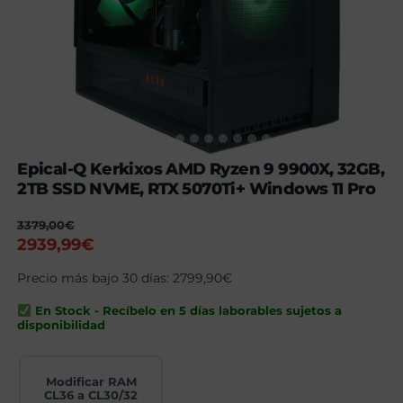
Epical-Q Kerkixos AMD Ryzen 9 9900X, 32GB,
2TB SSD NVME, RTX 5070Ti+ Windows 11 Pro
3379,00
€
El
El
2939,99
€
precio
precio
Precio más bajo 30 días:
2799,90
€
original
actual
era:
es:
En Stock - Recíbelo en 5 días laborables sujetos a
3379,00€.
2939,99€.
disponibilidad
Modificar RAM
CL36 a CL30/32