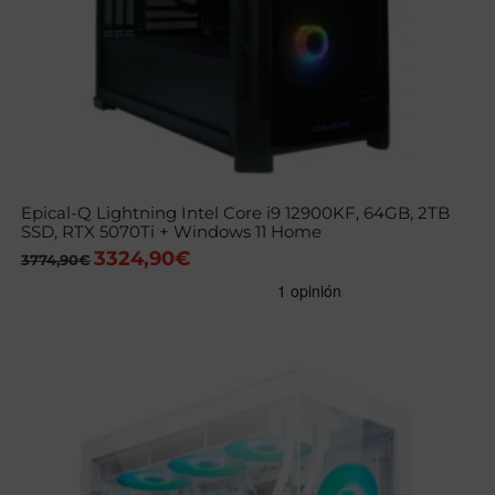
Epical-Q Lightning Intel Core i9 12900KF, 64GB, 2TB
SSD, RTX 5070Ti + Windows 11 Home
3324,90
€
El
El
3774,90
€
precio
precio
original
actual
era:
es:
3774,90€.
3324,90€.