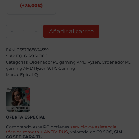
(+
75,00
€
)
Epical-
Añadir al carrito
Q
Kerkixos
AMD
Ryzen
EAN:
0657968864559
9
SKU:
EQ-G-R9-V216-1
9900X,
Categorías:
32GB,
Ordenador PC gaming AMD Ryzen
,
Ordenador PC
2TB
gaming AMD Ryzen 9
,
PC Gaming
SSD
Marca:
Epical-Q
NVME,
RTX
5070Ti+
Windows
11
Pro
cantidad
OFERTA ESPECIAL
Comprando este PC obtienes
servicio de asistencia
técnica remota + ANTIVIRUS
, valorado en 69.90€,
SIN
COSTE PARA TI.