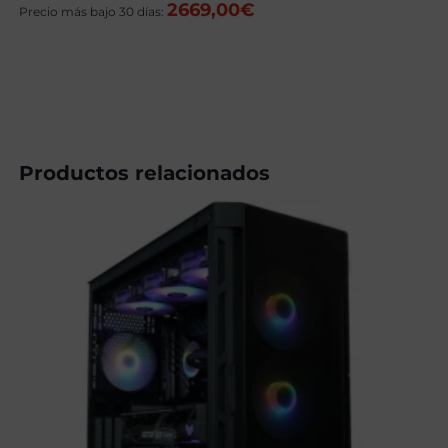
2669,00
€
original
actual
Precio más bajo 30 días:
era:
es:
3109,00€.
2709,00€.
Productos relacionados