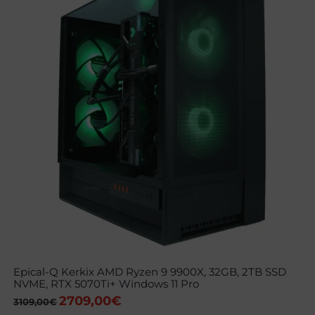
Epical-Q Kerkix AMD Ryzen 9 9900X, 32GB, 2TB SSD
NVME, RTX 5070Ti+ Windows 11 Pro
2709,00
€
El
El
3109,00
€
precio
precio