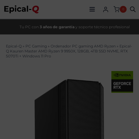
Saltar
original
actual
al
era:
es:
0
contenido
5769,00€.
5019,00€.
Tu PC con
3 años de garantía
y soporte técnico profesional
Epical-Q
»
PC Gaming
»
Ordenador PC gaming AMD Ryzen
»
Epical-
Q Kauren Master AMD Ryzen 9 9950X, 128GB, 4TB SSD NVME, RTX
5070Ti + Windows 11 Pro