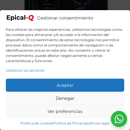
Gestionar consentimiento
Para ofrecer las mejores experiencias, utilizamos tecnologías como
las cookies para almacenar y/o acceder a la información del
dispositivo. El consentimiento de estas tecnologías nos permitirá
procesar datos como el comportamiento de navegación o las
identificaciones únicas en este sitio. No consentir o retirar el
consentimiento, puede afectar negativamente a ciertas
Epical-Q BlackTAG Intel Core i7 14700KF, 32GB DDR5,
características y funciones.
2TB SSD, RTX 5070Ti + Windows 11 Home
Gestionar los servicios
2559,00
€
El
El
2939,00
€
precio
precio
original
actual
Aceptar
era:
es:
2939,00€.
2559,00€.
Denegar
Ver preferencias
Política de cookies
Política de Privacidad
Aviso legal