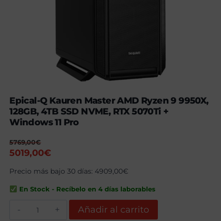
Epical-Q Kauren Master AMD Ryzen 9 9950X,
128GB, 4TB SSD NVME, RTX 5070Ti +
Windows 11 Pro
5769,00
€
El
El
5019,00
€
precio
precio
Precio más bajo 30 días:
4909,00
€
original
actual
era:
es:
En Stock - Recíbelo en 4 días laborables
5769,00€.
5019,00€.
Epical-
Añadir al carrito
Q
Kauren