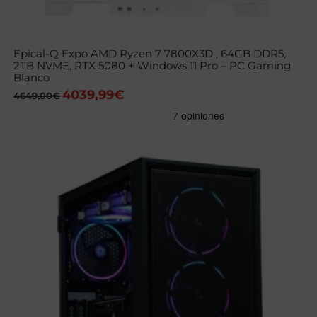
Epical-Q Expo AMD Ryzen 7 7800X3D , 64GB DDR5,
2TB NVME, RTX 5080 + Windows 11 Pro – PC Gaming
Blanco
4039,99
€
El
El
4649,00
€
precio
precio
original
actual
era:
es:
4649,00€.
4039,99€.