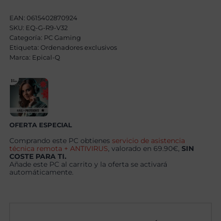
Master
AMD
EAN:
0615402870924
Ryzen
SKU:
EQ-G-R9-V32
9
Categoría:
9950X,
PC Gaming
128GB,
Etiqueta:
Ordenadores exclusivos
4TB
Marca:
Epical-Q
SSD
NVME,
RTX
5070Ti
+
Windows
11
Pro
cantidad
OFERTA ESPECIAL
Comprando este PC obtienes
servicio de asistencia
técnica remota + ANTIVIRUS
, valorado en 69.90€,
SIN
COSTE PARA TI.
Añade este PC al carrito y la oferta se activará
automáticamente.