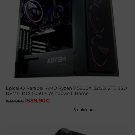
Epical-Q Parabell AMD Ryzen 7 5800X, 32GB, 2TB SSD
NVME, RTX 5060 + Windows 11 Home
1589,90
€
El
El
1769,90
€
precio
precio
original
actual
era:
es:
1769,90€.
1589,90€.