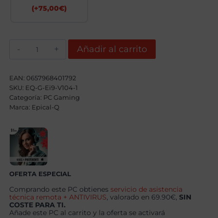
(+
75,00
€
)
Epical-
Añadir al carrito
Q
Kalios
Intel
Core
EAN:
0657968401792
I9
SKU:
EQ-G-Ei9-V104-1
14900KF,
Categoría:
32GB,
PC Gaming
2TB
Marca:
Epical-Q
SSD
NVME,
RTX
5070
+
Windows
11
Pro
OFERTA ESPECIAL
cantidad
Comprando este PC obtienes
servicio de asistencia
técnica remota + ANTIVIRUS
, valorado en 69.90€,
SIN
COSTE PARA TI.
Añade este PC al carrito y la oferta se activará