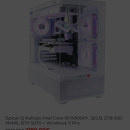
Epical-Q Kaliops Intel Core I9 14900KF, 32GB, 2TB SSD
NVME, RTX 5070 + Windows 11 Pro
El
El