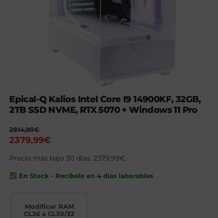
Epical-Q Kalios Intel Core I9 14900KF, 32GB,
2TB SSD NVME, RTX 5070 + Windows 11 Pro
2814,90
€
El
El
2379,99
€
precio
precio
Precio más bajo 30 días:
2379,99
€
original
actual
era:
es:
En Stock - Recíbelo en 4 días laborables
2814,90€.
2379,99€.
Modificar RAM
CL36 a CL30/32