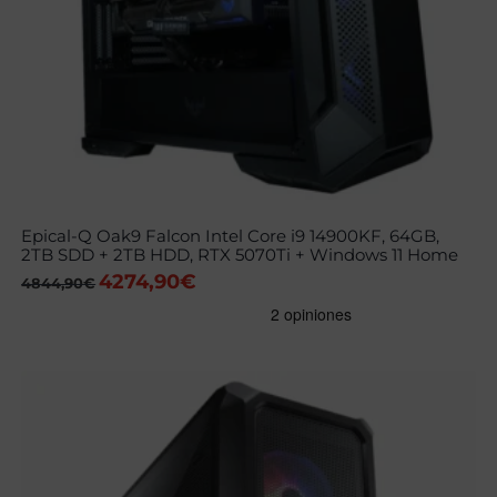
Epical-Q Oak9 Falcon Intel Core i9 14900KF, 64GB,
2TB SDD + 2TB HDD, RTX 5070Ti + Windows 11 Home
4274,90
€
El
El
4844,90
€
precio
precio
original
actual
era:
es:
4844,90€.
4274,90€.