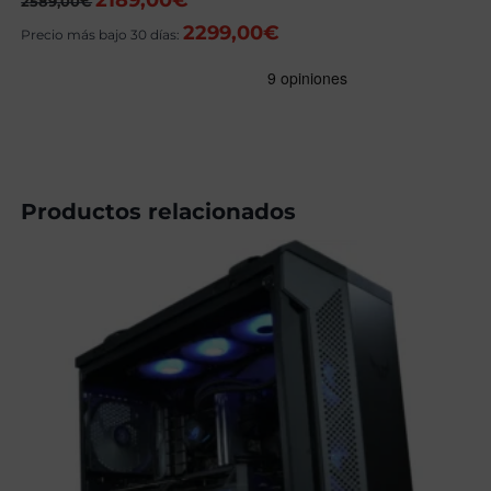
2189,00
€
2589,00
€
precio
precio
2299,00
€
original
actual
Precio más bajo 30 días:
era:
es:
2589,00€.
2189,00€.
Productos relacionados