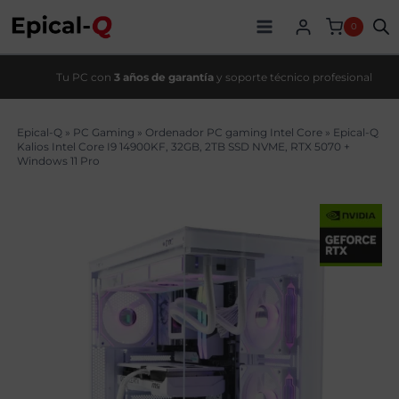
Saltar
original
actual
al
era:
es:
0
contenido
2814,90€.
2379,99€.
Tu PC con
3 años de garantía
y soporte técnico profesional
Epical-Q
»
PC Gaming
»
Ordenador PC gaming Intel Core
»
Epical-Q
Kalios Intel Core I9 14900KF, 32GB, 2TB SSD NVME, RTX 5070 +
Windows 11 Pro