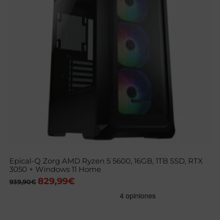
Epical-Q Zorg AMD Ryzen 5 5600, 16GB, 1TB SSD, RTX
3050 + Windows 11 Home
829,99
€
El
El
939,90
€
precio
precio
original
actual
era:
es:
939,90€.
829,99€.