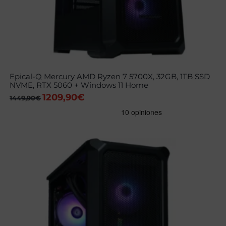
Epical-Q Mercury AMD Ryzen 7 5700X, 32GB, 1TB SSD
NVME, RTX 5060 + Windows 11 Home
1209,90
€
El
El
1449,90
€
precio
precio
original
actual
era:
es:
1449,90€.
1209,90€.