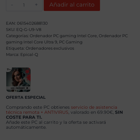
Epical-
Añadir al carrito
Q
Imperor
EVO
Intel
EAN:
0615402688130
Core
SKU:
EQ-G-U9-V8
Ultra
Categorías:
9
Ordenador PC gaming Intel Core
,
Ordenador PC
285KF
gaming Intel Core Ultra 9
,
PC Gaming
,
Etiqueta:
Ordenadores exclusivos
128GB,
Marca:
Epical-Q
4TB
SSD
NVME,
RTX
5090
+
Windows
11
Pro
OFERTA ESPECIAL
cantidad
Comprando este PC obtienes
servicio de asistencia
técnica remota + ANTIVIRUS
, valorado en 69.90€,
SIN
COSTE PARA TI.
Añade este PC al carrito y la oferta se activará
automáticamente.