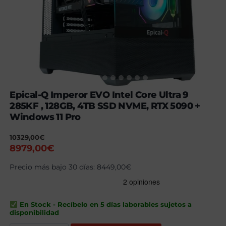
Epical-Q Imperor EVO Intel Core Ultra 9
285KF , 128GB, 4TB SSD NVME, RTX 5090 +
Windows 11 Pro
10329,00
€
El
El
8979,00
€
precio
precio
Precio más bajo 30 días:
8449,00
€
original
actual
era:
es:
10329,00€.
8979,00€.
En Stock - Recíbelo en 5 días laborables sujetos a
disponibilidad