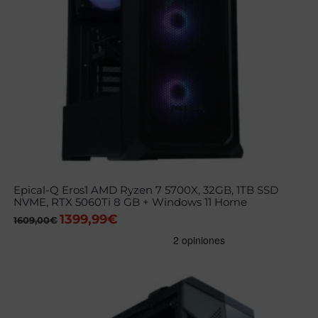
Epical-Q Eros1 AMD Ryzen 7 5700X, 32GB, 1TB SSD
NVME, RTX 5060Ti 8 GB + Windows 11 Home
1399,99
€
El
El
1609,00
€
precio
precio
original
actual
era:
es:
1609,00€.
1399,99€.