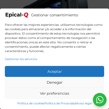
Gestionar consentimiento
Para ofrecer las mejores experiencias, utilizamos tecnologías como
las cookies para almacenar y/o acceder a la información del
dispositivo. El consentimiento de estas tecnologías nos permitirá
procesar datos como el comportamiento de navegación o las
identificaciones únicas en este sitio. No consentir o retirar el
consentimiento, puede afectar negativamente a ciertas
características y funciones.
Gestionar los servicios
Aceptar
Denegar
Epical-Q Oak9 Falcon Intel Core i9 14900KF, 64GB,
Ver preferencias
2TB SDD + 2TB HDD, RTX 5070Ti + Windows 11 Home
4274,90
€
El
El
4844,90
€
Política de cookies
Política de Privacidad
Aviso legal
precio
precio