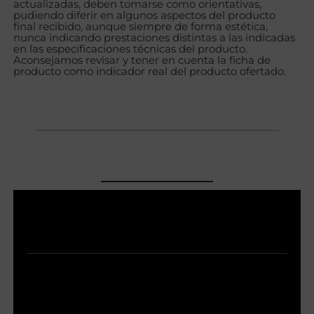
actualizadas, deben tomarse como orientativas,
pudiendo diferir en algunos aspectos del producto
final recibido, aunque siempre de forma estética,
nunca indicando prestaciones distintas a las indicadas
en las especificaciones técnicas del producto.
Aconsejamos revisar y tener en cuenta la ficha de
producto como indicador real del producto ofertado.