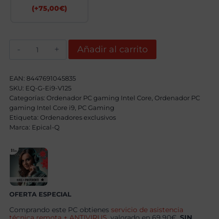
(+
75,00
€
)
Epical-
Añadir al carrito
Q
Honor
Intel
Core
EAN:
8447691045835
i9
SKU:
EQ-G-Ei9-V125
12900KF,
Categorías:
32GB,
Ordenador PC gaming Intel Core
,
Ordenador PC
2TB
gaming Intel Core i9
,
PC Gaming
SSD
Etiqueta:
Ordenadores exclusivos
NVME
Marca:
Epical-Q
,
RTX
5070
+
Windows
11
Pro
cantidad
OFERTA ESPECIAL
Comprando este PC obtienes
servicio de asistencia
técnica remota + ANTIVIRUS
, valorado en 69.90€,
SIN