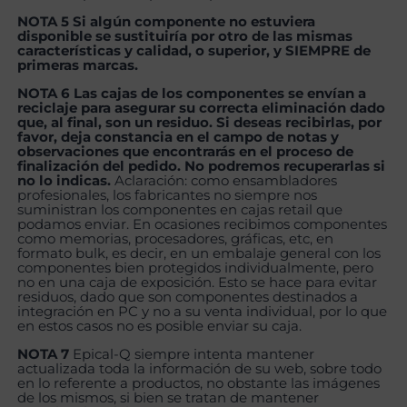
NOTA 5 Si algún componente no estuviera
disponible se sustituiría por otro de las mismas
características y calidad, o superior, y SIEMPRE de
primeras marcas.
NOTA 6 Las cajas de los componentes se envían a
reciclaje para asegurar su correcta eliminación dado
que, al final, son un residuo. Si deseas recibirlas, por
favor, deja constancia en el campo de notas y
observaciones que encontrarás en el proceso de
finalización del pedido. No podremos recuperarlas si
no lo indicas.
Aclaración: como ensambladores
profesionales, los fabricantes no siempre nos
suministran los componentes en cajas retail que
podamos enviar. En ocasiones recibimos componentes
como memorias, procesadores, gráficas, etc, en
formato bulk, es decir, en un embalaje general con los
componentes bien protegidos individualmente, pero
no en una caja de exposición. Esto se hace para evitar
residuos, dado que son componentes destinados a
integración en PC y no a su venta individual, por lo que
en estos casos no es posible enviar su caja.
NOTA 7
Epical-Q siempre intenta mantener
actualizada toda la información de su web, sobre todo
en lo referente a productos, no obstante las imágenes
de los mismos, si bien se tratan de mantener