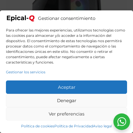
Gestionar consentimiento
Para ofrecer las mejores experiencias, utilizamos tecnologías como
las cookies para almacenar y/o acceder a la información del
dispositivo. El consentimiento de estas tecnologías nos permitirá
procesar datos como el comportamiento de navegación o las
identificaciones únicas en este sitio. No consentir o retirar el
consentimiento, puede afectar negativamente a ciertas
características y funciones.
Gestionar los servicios
Aceptar
Denegar
Epical-Q Oprim AMD Ryzen 5 4500, 16GB, 1TB NVME,
RTX 3050 + Windows 11 Home
799,90
€
El
El
919,00
€
Ver preferencias
precio
precio
original
actual
Política de cookies
Política de Privacidad
Aviso legal
era:
es:
919,00€.
799,90€.