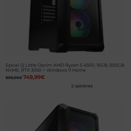
Epical-Q Little Oprim AMD Ryzen 5 4500, 16GB, 500GB
NVME, RTX 3050 + Windows 11 Home
749,99
€
El
El
859,00
€
precio
precio
original
actual
era:
es:
859,00€.
749,99€.