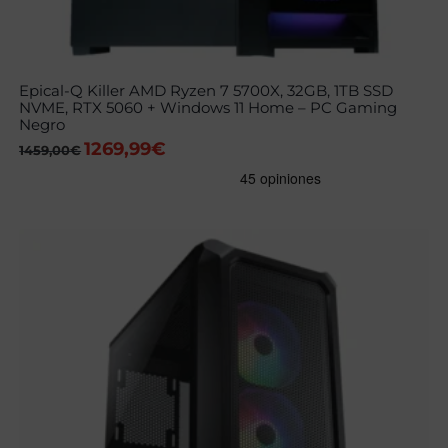
Epical-Q Killer AMD Ryzen 7 5700X, 32GB, 1TB SSD
NVME, RTX 5060 + Windows 11 Home – PC Gaming
Negro
1269,99
€
El
El
1459,00
€
precio
precio
original
actual
era:
es:
1459,00€.
1269,99€.