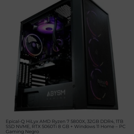
Epical-Q HiLyx AMD Ryzen 7 5800X, 32GB DDR4, 1TB
SSD NVME, RTX 5060Ti 8 GB + Windows 11 Home – PC
Gaming Negro