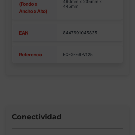
490mm x 235mm x
(Fondo x
445mm
Ancho x Alto)
EAN
8447691045835
Referencia
EQ-G-Ei9-V125
Conectividad