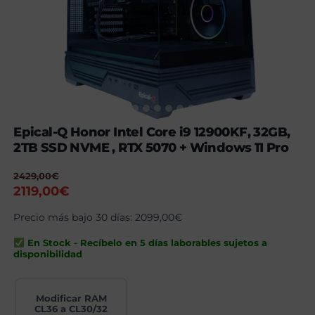
Epical-Q Honor Intel Core i9 12900KF, 32GB,
2TB SSD NVME , RTX 5070 + Windows 11 Pro
2429,00
€
El
El
2119,00
€
precio
precio
Precio más bajo 30 días:
2099,00
€
original
actual
era:
es:
En Stock - Recíbelo en 5 días laborables sujetos a
2429,00€.
2119,00€.
disponibilidad
Modificar RAM
CL36 a CL30/32