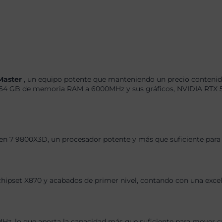
 Master
, un equipo potente que manteniendo un precio contenido
64 GB de memoria RAM a 6000MHz y sus gráficos, NVIDIA RTX 
en 7 9800X3D, un procesador potente y más que suficiente para 
chipset X870 y acabados de primer nivel, contando con una exce
 lo que aporta la capacidad más que suficiente para mover cual