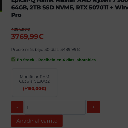
Epical-Q Haink Master AMD Ryzen 7 98
64GB, 2TB SSD NVME, RTX 5070Ti + Win
Pro
4284,90
€
El
El
3769,99
€
precio
precio
original
Precio más bajo 30 días:
actual
3489,99
€
era:
es:
En Stock - Recíbelo en 4 días laborables
4284,90€.
3769,99€.
Modificar RAM
CL36 a CL30/32
(+
150,00
€
)
Epical-
Q
Haink
Master
Añadir al carrito
AMD
Ryzen