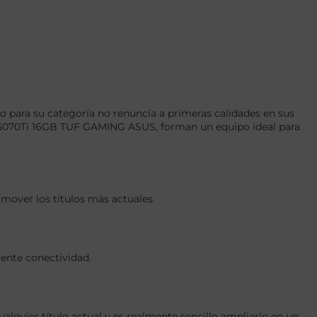
 para su categoría no renuncia a primeras calidades en sus
5070Ti 16GB TUF GAMING ASUS, forman un equipo ideal para
mover los títulos más actuales.
lente conectividad.
quier título actual y es realmente sencillo ampliarlo en un