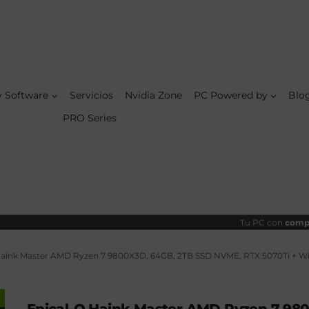
Maste
original
actual
AMD
era:
es:
Ryze
4284,90€.
3769,99€.
7
9800
64GB
2TB
SSD
NVME
 y Software
Servicios
Nvidia Zone
PC Powered by
Blo
RTX
5070T
PRO Series
+
Wind
11
Pro
canti
Tu PC con
compo
Haink Master AMD Ryzen 7 9800X3D, 64GB, 2TB SSD NVME, RTX 5070Ti + Wi