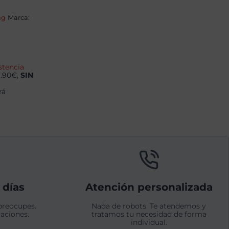
ng
Marca:
stencia
9.90€,
SIN
rá
 días
Atención personalizada
preocupes.
Nada de robots. Te atendemos y
aciones.
tratamos tu necesidad de forma
individual.