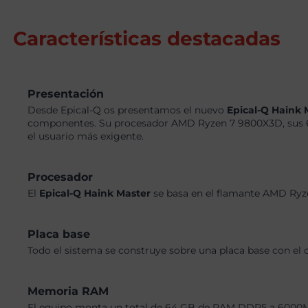
Características destacadas
Presentación
Desde Epical-Q os presentamos el nuevo
Epical-Q Haink
componentes. Su procesador AMD Ryzen 7 9800X3D, sus 
el usuario más exigente.
Procesador
El
Epical-Q Haink Master
se basa en el flamante AMD Ryz
Placa base
Todo el sistema se construye sobre una placa base con el 
Memoria RAM
El equipo monta un total de 64 GB de RAM DDR5 a 6000MHz,