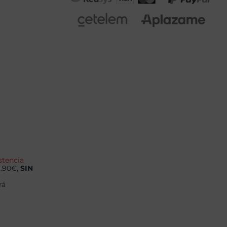
stencia
9.90€,
SIN
rá