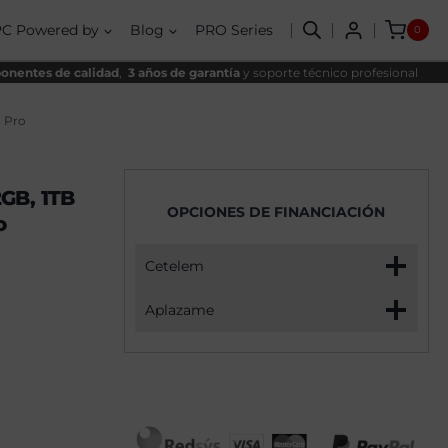
AMD
nal
al
Ryzen
PC Powered by
Blog
PRO Series
0
7
,00€.
,90€.
8700F,
32GB,
nentes de calidad
,
3 años de garantía
y soporte técnico profesional
1TB
NVME,
RX
1 Pro
9060XT
16GB
+
Windows
GB, 1TB
11
OPCIONES DE FINANCIACIÓN
Pro
o
cantidad
Cetelem
Aplazame