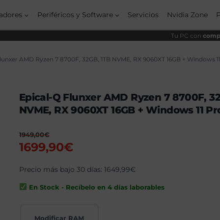
origi
actu
era:
es:
adores
Periféricos y Software
Servicios
Nvidia Zone
1949
1699
Tu PC con
compo
Flunxer AMD Ryzen 7 8700F, 32GB, 1TB NVME, RX 9060XT 16GB + Windows 1
Epical-Q Flunxer AMD Ryzen 7 8700F, 32
NVME, RX 9060XT 16GB + Windows 11 Pr
1949,00
€
El
El
1699,90
€
precio
precio
original
Precio más bajo 30 días:
actual
1649,99
€
era:
es:
En Stock - Recíbelo en 4 días laborables
1949,00€.
1699,90€.
Modificar RAM