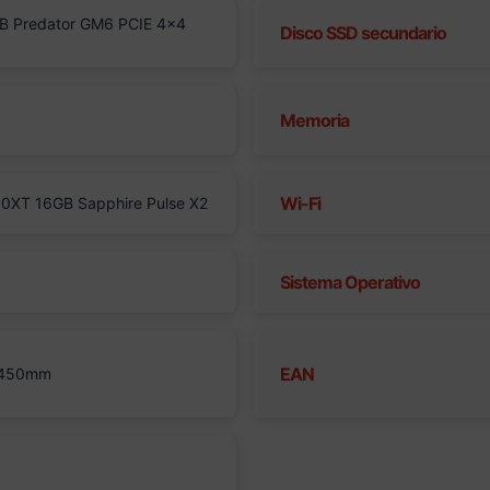
B Predator GM6 PCIE 4×4
Disco SSD secundario
Memoria
Wi-Fi
0XT 16GB Sapphire Pulse X2
Sistema Operativo
EAN
 450mm