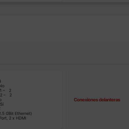
4
No
1 –
2
n2 –
2
Conexiones delanteras
o
Sí
í
5 GBit Ethernet)
Port, 2 x HDMI