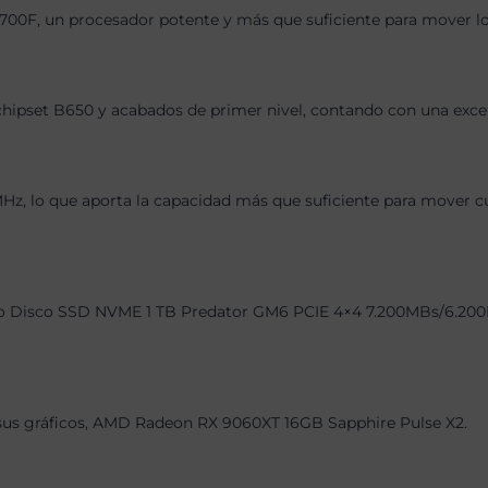
700F, un procesador potente y más que suficiente para mover los
chipset B650 y acabados de primer nivel, contando con una exce
 lo que aporta la capacidad más que suficiente para mover cual
o Disco SSD NVME 1 TB Predator GM6 PCIE 4×4 7.200MBs/6.200MBs 
, sus gráficos, AMD Radeon RX 9060XT 16GB Sapphire Pulse X2.