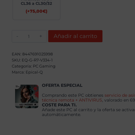
CL36 a CL30/32
(+
75,00
€
)
Epical-
Añadir al carrito
Q
Flunxer
AMD
Ryzen
EAN:
8447691025998
7
SKU:
EQ-G-R7-V334-1
8700F,
Categoría:
32GB,
PC Gaming
1TB
Marca:
Epical-Q
NVME,
RX
OFERTA ESPECIAL
9060XT
16GB
+
Comprando este PC obtienes
servicio de asi
Windows
técnica remota + ANTIVIRUS
, valorado en 6
11
COSTE PARA TI.
Pro
Añade este PC al carrito y la oferta se activa
cantidad
automáticamente.