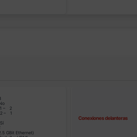
3
No
1 –
2
n2 –
1
Conexiones delanteras
Sí
í
5 GBit Ethernet)