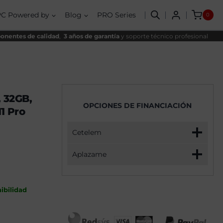
AMD
al
l
Ryzen
PC Powered by
Blog
PRO Series
0
7
00€.
00€.
7800X3D,
32GB,
nentes de calidad
,
3 años de garantía
y soporte técnico profesional
2TB
NVME,
RX
9060XT
16GB
+
Windows
 32GB,
11
OPCIONES DE FINANCIACIÓN
Pro
1 Pro
cantidad
Cetelem
Aplazame
ibilidad