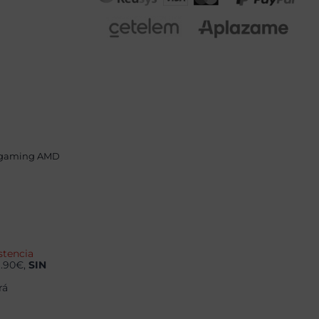
 gaming AMD
stencia
9.90€,
SIN
rá