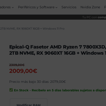
origin
actua
era:
es:
adores
Periféricos y Software
Servicios
Nvidia Zone
2309,
2009,
Tu PC con
compo
 2TB NVME, RX 9060XT 16GB + Windows 11 Pro
Epical-Q Fasetor AMD Ryzen 7 7800X3D,
2TB NVME, RX 9060XT 16GB + Windows 1
2309,00
€
El
El
2009,00
€
precio
precio
original
Precio más bajo 30 días:
actual
2079,00
€
era:
es:
En Stock - Recíbelo en 5 días laborables sujetos a dispon
2309,00€.
2009,00€.
Modificar RAM