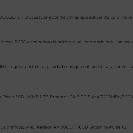
800X3D, un procesador potente y más que suficiente para mover 
chipset B650 y acabados de primer nivel, contando con una exce
 lo que aporta la capacidad más que suficiente para mover cual
o Disco SSD NVME 2 TB Predator GM6 PCIE 4×4 7.200MBs/6.200MBs
, sus gráficos, AMD Radeon RX 9060XT 16GB Sapphire Pulse X2.