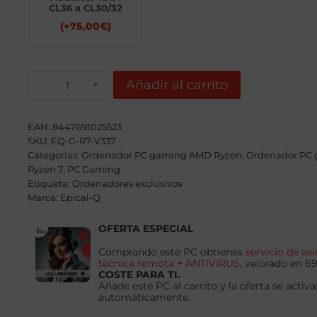
CL36 a CL30/32
(+
75,00
€
)
Epical-
Añadir al carrito
Q
Fasetor
AMD
Ryzen
EAN:
8447691025523
7
SKU:
EQ-G-R7-V337
7800X3D,
Categorías:
32GB,
Ordenador PC gaming AMD Ryzen
,
Ordenador PC
2TB
Ryzen 7
,
PC Gaming
NVME,
Etiqueta:
Ordenadores exclusivos
RX
Marca:
Epical-Q
9060XT
16GB
+
OFERTA ESPECIAL
Windows
11
Comprando este PC obtienes
servicio de asi
Pro
técnica remota + ANTIVIRUS
, valorado en 6
cantidad
COSTE PARA TI.
Añade este PC al carrito y la oferta se activa
automáticamente.