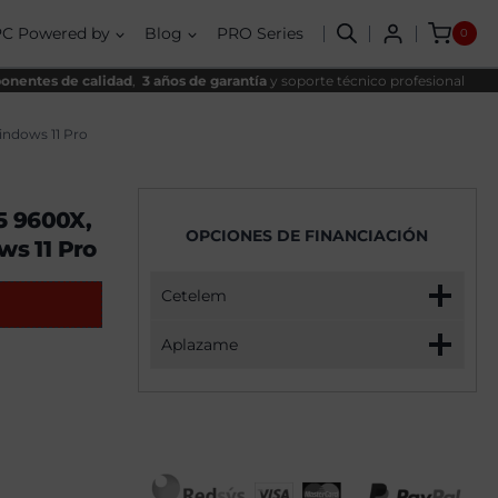
Iron
nal
al
IV
PC Powered by
Blog
PRO Series
0
AMD
,00€.
,00€.
Ryzen
5
nentes de calidad
,
3 años de garantía
y soporte técnico profesional
9600X,
32GB,
1TB
indows 11 Pro
SSD
NVME,
RTX
5070
5 9600X,
+
OPCIONES DE FINANCIACIÓN
Windows
s 11 Pro
11
Pro
cantidad
Cetelem
Aplazame