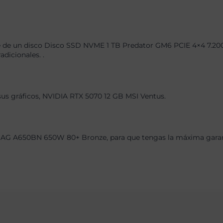
 de un disco Disco SSD NVME 1 TB Predator GM6 PCIE 4×4 7.200M
dicionales. .
 sus gráficos, NVIDIA RTX 5070 12 GB MSI Ventus.
AG A650BN 650W 80+ Bronze, para que tengas la máxima garantí