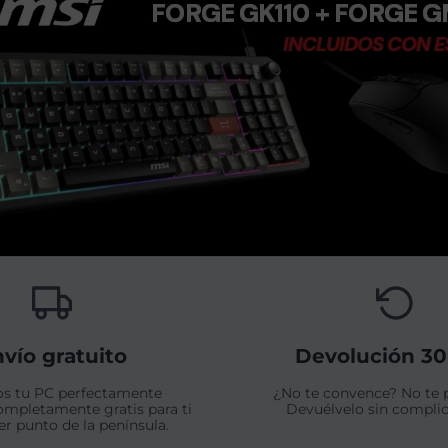
vío gratuito
Devolución 30
s tu PC perfectamente
¿No te convence? No te 
ompletamente gratis para ti
Devuélvelo sin complic
er punto de la península.