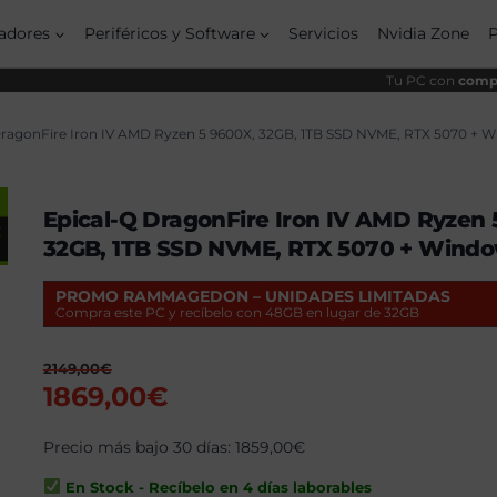
origi
actu
era:
es:
adores
Periféricos y Software
Servicios
Nvidia Zone
2149
1869
Tu PC con
compo
DragonFire Iron IV AMD Ryzen 5 9600X, 32GB, 1TB SSD NVME, RTX 5070 + W
Epical-Q DragonFire Iron IV AMD Ryzen 
32GB, 1TB SSD NVME, RTX 5070 + Window
PROMO RAMMAGEDON – UNIDADES LIMITADAS
Compra este PC y recíbelo con 48GB en lugar de 32GB
2149,00
€
El
El
1869,00
€
precio
precio
original
Precio más bajo 30 días:
actual
1859,00
€
era:
es:
En Stock - Recíbelo en 4 días laborables