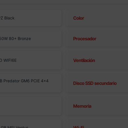
Color
Z Black
Procesador
50W 80+ Bronze
Ventilación
O WIFI6E
B Predator GM6 PCIE 4×4
Disco SSD secundario
Memoria
Wi-Fi
 GB MSI Ventus