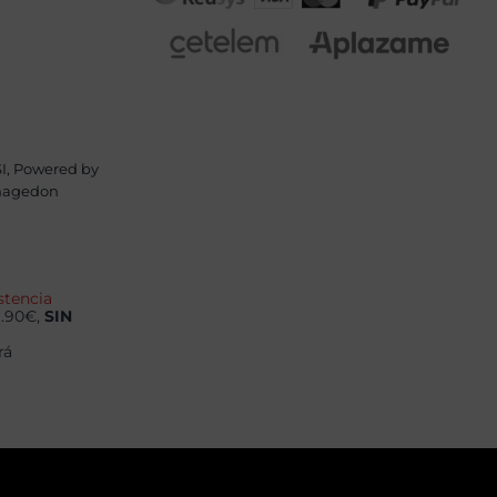
I
,
Powered by
agedon
stencia
9.90€,
SIN
rá