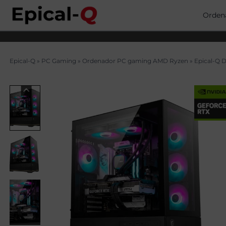
Saltar
al
Orden
contenido
Epical-Q
»
PC Gaming
»
Ordenador PC gaming AMD Ryzen
»
Epical-Q 