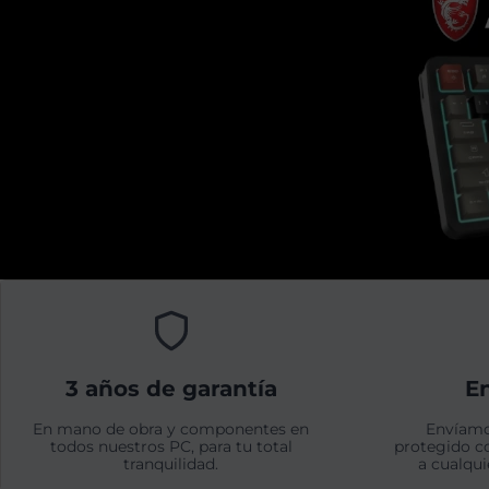
3 años de garantía
En
En mano de obra y componentes en
Envíamo
todos nuestros PC, para tu total
protegido c
tranquilidad.
a cualqui