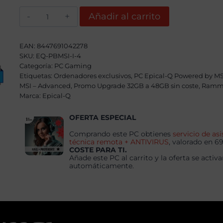
2149,00€.
1869,00€.
Epical-
Añadir al carrito
Q
DragonFire
Iron
IV
EAN:
8447691042278
AMD
SKU:
EQ-PBMSI-I-4
Ryzen
Categoría:
5
PC Gaming
9600X,
Etiquetas:
Ordenadores exclusivos
,
PC Epical-Q Powered by MS
32GB,
MSI – Advanced
,
Promo Upgrade 32GB a 48GB sin coste
,
Ramm
1TB
Marca:
Epical-Q
SSD
NVME,
RTX
OFERTA ESPECIAL
5070
+
Comprando este PC obtienes
servicio de asi
Windows
técnica remota + ANTIVIRUS
, valorado en 6
11
COSTE PARA TI.
Pro
Añade este PC al carrito y la oferta se activa
cantidad
automáticamente.