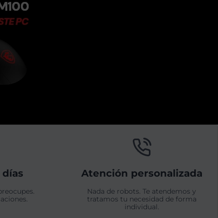
 días
Atención personalizada
preocupes.
Nada de robots. Te atendemos y
aciones.
tratamos tu necesidad de forma
individual.