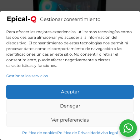
Gestionar consentimiento
Para ofrecer las mejores experiencias, utilizamos tecnologías como
las cookies para almacenar y/o acceder a la información del
dispositivo. El consentimiento de estas tecnologías nos permitirá
procesar datos como el comportamiento de navegación o las
identificaciones únicas en este sitio. No consentir o retirar el
consentimiento, puede afectar negativamente a ciertas
características y funciones.
Gestionar los servicios
Aceptar
Denegar
Epical-Q Kurl Intel Core I7 14700KF, 32GB DDR5, 2TB
SSD NVME, RTX 5070 + Windows 11 Home
Ver preferencias
2239,99
€
El
El
2674,90
€
precio
precio
original
actual
Política de cookies
Política de Privacidad
Aviso legal
era:
es: