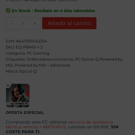
original
actual
era:
es:
En Stock - Recíbelo en 4 días laborables
1839,00€.
1609,00€.
Epical-
Añadir al carrito
Q
DragonFire
Iron
II
EAN:
8447691042254
AMD
SKU:
EQ-PBMSI-I-2
Ryzen
Categoría:
7
PC Gaming
5800X,
Etiquetas:
Ordenadores exclusivos
,
PC Epical-Q Powered by
32GB,
MSI
,
Powered by MSI – Advanced
1TB
Marca:
Epical-Q
SSD
NVME,
RTX
5070
+
Windows
11
Pro
cantidad
OFERTA ESPECIAL
Comprando este PC obtienes
servicio de asistencia
técnica remota + ANTIVIRUS
, valorado en 69.90€,
SIN
COSTE PARA TI.