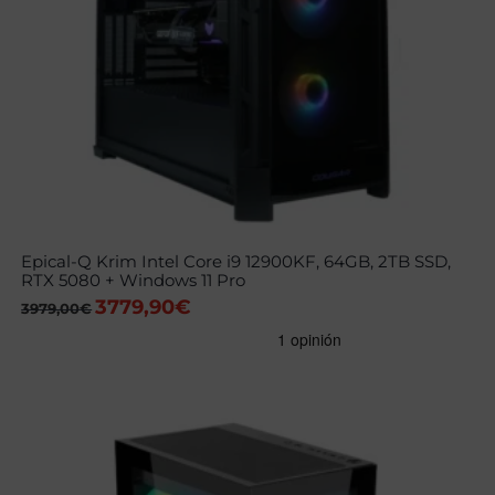
Epical-Q Krim Intel Core i9 12900KF, 64GB, 2TB SSD,
RTX 5080 + Windows 11 Pro
3779,90
€
El
El
3979,00
€
precio
precio
original
actual
era:
es:
3979,00€.
3779,90€.