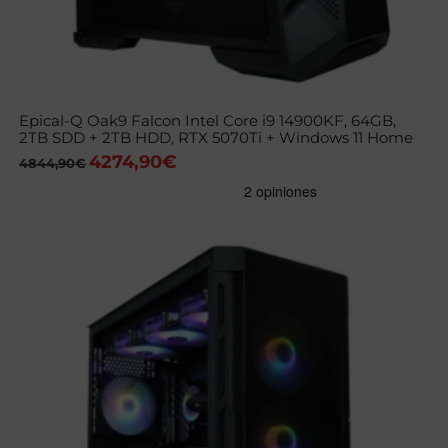
Epical-Q Oak9 Falcon Intel Core i9 14900KF, 64GB,
2TB SDD + 2TB HDD, RTX 5070Ti + Windows 11 Home
4274,90
€
El
El
4844,90
€
precio
precio
original
actual
era:
es:
4844,90€.
4274,90€.