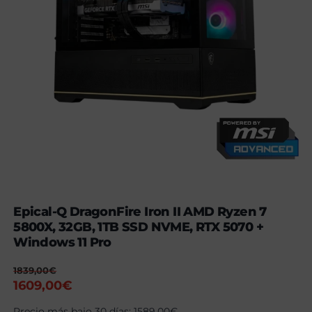
Epical-Q DragonFire Iron II AMD Ryzen 7
5800X, 32GB, 1TB SSD NVME, RTX 5070 +
Windows 11 Pro
1839,00
€
El
El
1609,00
€
precio
precio
Precio más bajo 30 días:
1589,00
€