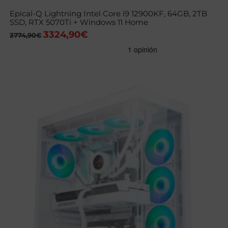
Epical-Q Lightning Intel Core i9 12900KF, 64GB, 2TB
SSD, RTX 5070Ti + Windows 11 Home
3324,90
€
El
El
3774,90
€
precio
precio
original
actual
era:
es:
3774,90€.
3324,90€.