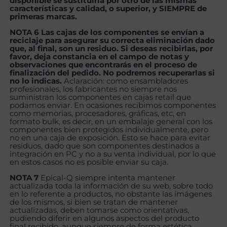
disponible se sustituiría por otro de las mismas
características y calidad, o superior, y SIEMPRE de
primeras marcas.
NOTA 6 Las cajas de los componentes se envían a
reciclaje para asegurar su correcta eliminación dado
que, al final, son un residuo. Si deseas recibirlas, por
favor, deja constancia en el campo de notas y
observaciones que encontrarás en el proceso de
finalización del pedido. No podremos recuperarlas si
no lo indicas.
Aclaración: como ensambladores
profesionales, los fabricantes no siempre nos
suministran los componentes en cajas retail que
podamos enviar. En ocasiones recibimos componentes
como memorias, procesadores, gráficas, etc, en
formato bulk, es decir, en un embalaje general con los
componentes bien protegidos individualmente, pero
no en una caja de exposición. Esto se hace para evitar
residuos, dado que son componentes destinados a
integración en PC y no a su venta individual, por lo que
en estos casos no es posible enviar su caja.
NOTA 7
Epical-Q siempre intenta mantener
actualizada toda la información de su web, sobre todo
en lo referente a productos, no obstante las imágenes
de los mismos, si bien se tratan de mantener
actualizadas, deben tomarse como orientativas,
pudiendo diferir en algunos aspectos del producto
final recibido, aunque siempre de forma estética,