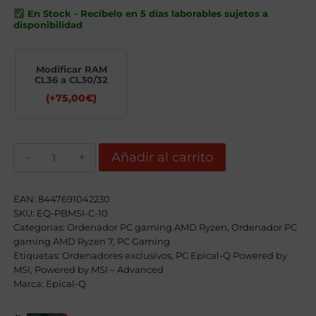
era:
es:
En Stock - Recíbelo en 5 días laborables sujetos a
2629,00€.
2289,00€.
disponibilidad
Modificar RAM
CL36 a CL30/32
(+
75,00
€
)
Epical-
Añadir al carrito
Q
DragonFire
Coul
X
EAN:
8447691042230
AMD
SKU:
EQ-PBMSI-C-10
Ryzen
Categorías:
7
Ordenador PC gaming AMD Ryzen
,
Ordenador PC
9800X3D,
gaming AMD Ryzen 7
,
PC Gaming
32GB,
Etiquetas:
Ordenadores exclusivos
,
PC Epical-Q Powered by
2TB
MSI
,
Powered by MSI – Advanced
SSD
Marca:
NVME,
Epical-Q
RTX
5060TI