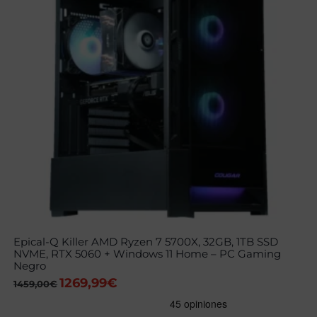
Epical-Q Killer AMD Ryzen 7 5700X, 32GB, 1TB SSD
NVME, RTX 5060 + Windows 11 Home – PC Gaming
Negro
1269,99
€
El
El
1459,00
€
precio
precio
original
actual
era:
es: