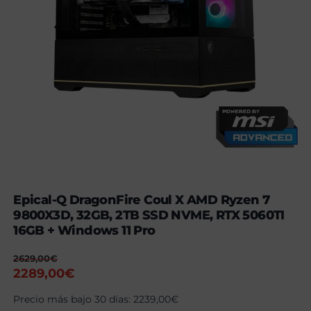
Epical-Q DragonFire Coul X AMD Ryzen 7
9800X3D, 32GB, 2TB SSD NVME, RTX 5060TI
16GB + Windows 11 Pro
2629,00
€
El
El
2289,00
€
precio
precio
Precio más bajo 30 días:
2239,00
€
original
actual