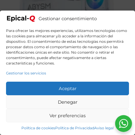
Gestionar consentimiento
Para ofrecer las mejores experiencias, utilizamos tecnologías como
las cookies para almacenar y/o acceder a la información del
dispositivo. El consentimiento de estas tecnologías nos permitirá
Epical-Q Expo AMD Ryzen 7 7800X3D , 64GB DDR5,
procesar datos como el comportamiento de navegación o las
2TB NVME, RTX 5080 + Windows 11 Pro – PC Gaming
identificaciones únicas en este sitio. No consentir o retirar el
Blanco
consentimiento, puede afectar negativamente a ciertas
4039,99
€
El
El
4649,00
€
características y funciones.
precio
precio
original
actual
Gestionar los servicios
era:
es:
4649,00€.
4039,99€.
Aceptar
Denegar
Ver preferencias
Política de cookies
Política de Privacidad
Aviso legal