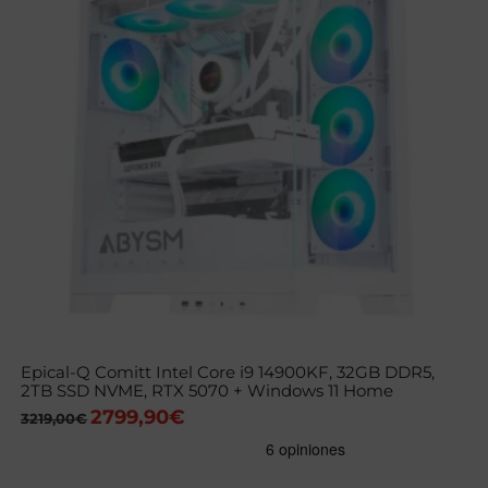
Epical-Q Comitt Intel Core i9 14900KF, 32GB DDR5,
2TB SSD NVME, RTX 5070 + Windows 11 Home
2799,90
€
El
El
3219,00
€
precio
precio
original
actual
era:
es:
3219,00€.
2799,90€.