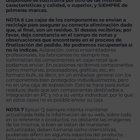
disponible se sustituiría por otro de las mismas
características y calidad, o superior, y SIEMPRE de
primeras marcas.
NOTA 6 Las cajas de los componentes se envían a
reciclaje para asegurar su correcta eliminación dado
que, al final, son un residuo. Si deseas recibirlas, por
favor, deja constancia en el campo de notas y
observaciones que encontrarás en el proceso de
finalización del pedido. No podremos recuperarlas si
no lo indicas.
Aclaración: como ensambladores
profesionales, los fabricantes no siempre nos
suministran los componentes en cajas retail que
podamos enviar. En ocasiones recibimos componentes
como memorias, procesadores, gráficas, etc, en
formato bulk, es decir, en un embalaje general con los
componentes bien protegidos individualmente, pero
no en una caja de exposición. Esto se hace para evitar
residuos, dado que son componentes destinados a
integración en PC y no a su venta individual, por lo que
en estos casos no es posible enviar su caja.
NOTA 7
Epical-Q siempre intenta mantener
actualizada toda la información de su web, sobre todo
en lo referente a productos, no obstante las imágenes
de los mismos, si bien se tratan de mantener
actualizadas, deben tomarse como orientativas,
pudiendo diferir en algunos aspectos del producto
final recibido, aunque siempre de forma estética,