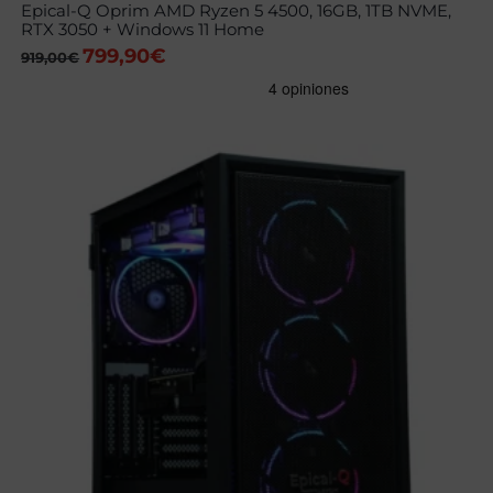
Epical-Q Oprim AMD Ryzen 5 4500, 16GB, 1TB NVME,
RTX 3050 + Windows 11 Home
799,90
€
El
El
919,00
€
precio
precio
original
actual
era:
es:
919,00€.
799,90€.