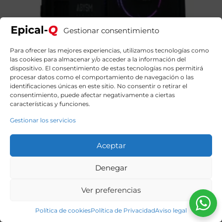
Gestionar consentimiento
Para ofrecer las mejores experiencias, utilizamos tecnologías como
las cookies para almacenar y/o acceder a la información del
Epical-Q Oak9 Little Lightning Intel Core i9 12900KF,
dispositivo. El consentimiento de estas tecnologías nos permitirá
32GB, 2TB SSD, RTX 5070Ti + Windows 11 Home
procesar datos como el comportamiento de navegación o las
2559,00
€
El
El
2939,00
€
identificaciones únicas en este sitio. No consentir o retirar el
precio
precio
consentimiento, puede afectar negativamente a ciertas
original
actual
características y funciones.
era:
es:
2939,00€.
2559,00€.
Gestionar los servicios
Aceptar
Denegar
Ver preferencias
Política de cookies
Política de Privacidad
Aviso legal