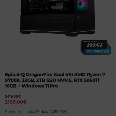
Epical-Q DragonFire Coul VIII AMD Ryzen 7
9700X, 32GB, 2TB SSD NVME, RTX 5060Ti
16GB + Windows 11 Pro
2419,00
€
El
El
2109,00
€
precio
precio
Precio más bajo 30 días:
2059,00
€
original
actual