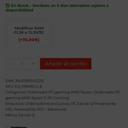
era:
es:
En Stock - Recíbelo en 5 días laborables sujetos a
2419,00€.
2109,00€.
disponibilidad
Modificar RAM
CL36 a CL30/32
(+
75,00
€
)
Epical-
Añadir al carrito
Q
DragonFire
Coul
VIII
EAN:
8447691042216
AMD
SKU:
EQ-PBMSI-C-8
Ryzen
Categorías:
7
Ordenador PC gaming AMD Ryzen
,
Ordenador PC
9700X,
gaming AMD Ryzen 7
,
PC Gaming
32GB,
Etiquetas:
Ordenadores exclusivos
,
PC Epical-Q Powered by
2TB
MSI
,
Powered by MSI – Advanced
SSD
Marca:
NVME,
Epical-Q
RTX
5060Ti