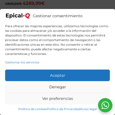
4269,99
€
El
El
4909,00
€
precio
precio
original
actual
Gestionar consentimiento
era:
es:
4909,00€.
4269,99€.
Para ofrecer las mejores experiencias, utilizamos tecnologías como
las cookies para almacenar y/o acceder a la información del
dispositivo. El consentimiento de estas tecnologías nos permitirá
procesar datos como el comportamiento de navegación o las
identificaciones únicas en este sitio. No consentir o retirar el
consentimiento, puede afectar negativamente a ciertas
características y funciones.
Gestionar los servicios
Aceptar
Denegar
Ver preferencias
Política de cookies
Política de Privacidad
Aviso legal