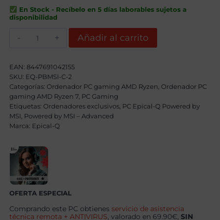
era:
es:
En Stock - Recíbelo en 5 días laborables sujetos a
1779,00€.
1549,00€.
disponibilidad
Epical-
Añadir al carrito
Q
DragonFire
Coul
II
EAN:
8447691042155
AMD
SKU:
EQ-PBMSI-C-2
Ryzen
Categorías:
7
Ordenador PC gaming AMD Ryzen
,
Ordenador PC
5700X,
gaming AMD Ryzen 7
,
PC Gaming
32GB,
Etiquetas:
Ordenadores exclusivos
,
PC Epical-Q Powered by
1TB
MSI
,
Powered by MSI – Advanced
SSD
Marca:
NVME,
Epical-Q
RTX
5060TI
16GB
+
Windows
11
Pro
cantidad
OFERTA ESPECIAL
Comprando este PC obtienes
servicio de asistencia
técnica remota + ANTIVIRUS
, valorado en 69.90€,
SIN