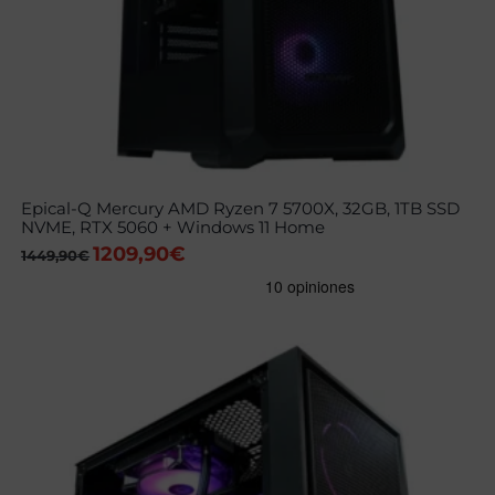
Epical-Q Mercury AMD Ryzen 7 5700X, 32GB, 1TB SSD
NVME, RTX 5060 + Windows 11 Home
1209,90
€
El
El
1449,90
€
precio
precio
original
actual
era:
es:
1449,90€.
1209,90€.