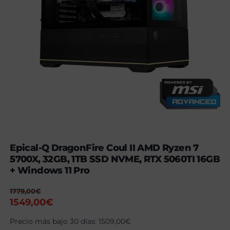
Epical-Q DragonFire Coul II AMD Ryzen 7
5700X, 32GB, 1TB SSD NVME, RTX 5060TI 16GB
+ Windows 11 Pro
1779,00
€
El
El
1549,00
€
precio
precio
Precio más bajo 30 días:
1509,00
€
original
actual