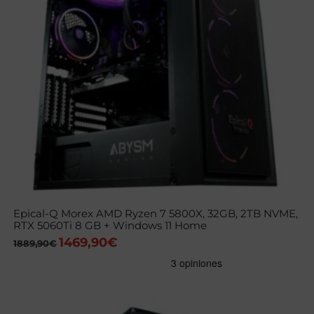
Epical-Q Morex AMD Ryzen 7 5800X, 32GB, 2TB NVME,
RTX 5060Ti 8 GB + Windows 11 Home
1469,90
€
El
El
1889,90
€
precio
precio
original
actual
era:
es:
1889,90€.
1469,90€.