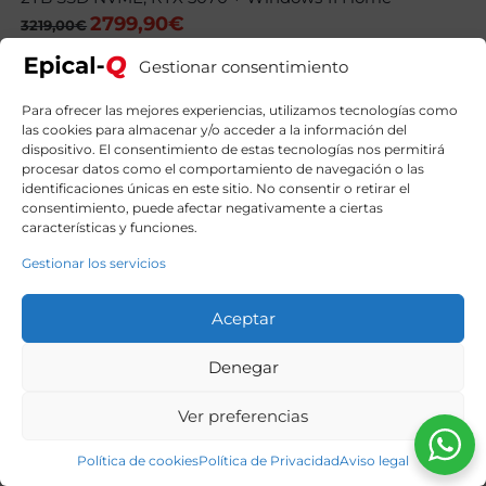
2799,90
€
El
El
3219,00
€
precio
precio
original
actual
Gestionar consentimiento
era:
es:
3219,00€.
2799,90€.
Para ofrecer las mejores experiencias, utilizamos tecnologías como
las cookies para almacenar y/o acceder a la información del
dispositivo. El consentimiento de estas tecnologías nos permitirá
procesar datos como el comportamiento de navegación o las
identificaciones únicas en este sitio. No consentir o retirar el
consentimiento, puede afectar negativamente a ciertas
características y funciones.
Gestionar los servicios
Aceptar
Denegar
Ver preferencias
Política de cookies
Política de Privacidad
Aviso legal