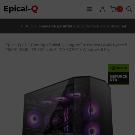
Saltar
original
actual
al
era:
es:
0
contenido
3039,00€.
2639,99€.
Tu PC con
3 años de garantía
y soporte técnico profesional
Epical-Q
»
PC Gaming
»
Epical-Q DragonFire Bronze I AMD Ryzen 5
7500F, 32GB, 1TB SSD NVME, RTX 5070Ti + Windows 11 Pro