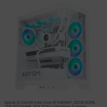
Epical-Q Comitt Intel Core i9 14900KF, 32GB DDR5,
2TB SSD NVME, RTX 5070 + Windows 11 Home