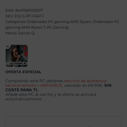
AMD
Ryzen
EAN:
8447691029217
7
SKU:
EQ-G-R7-V347-1
5800X,
Categorías:
32GB,
Ordenador PC gaming AMD Ryzen
,
Ordenador PC
1TB
gaming AMD Ryzen 7
,
PC Gaming
SSD
Marca:
Epical-Q
NVME,
RX
9060XT
8GB
+
Windows
11
Pro
cantidad
OFERTA ESPECIAL
Comprando este PC obtienes
servicio de asistencia
técnica remota + ANTIVIRUS
, valorado en 69.90€,
SIN
COSTE PARA TI.
Añade este PC al carrito y la oferta se activará
automáticamente.