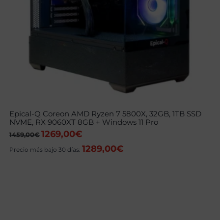
Epical-Q Coreon AMD Ryzen 7 5800X, 32GB, 1TB SSD
NVME, RX 9060XT 8GB + Windows 11 Pro
1269,00
€
El
El
1459,00
€
precio
precio
1289,00
€
original
actual
Precio más bajo 30 días:
era:
es:
1459,00€.
1269,00€.