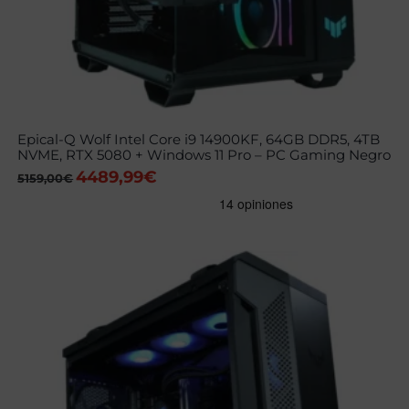
Epical-Q Wolf Intel Core i9 14900KF, 64GB DDR5, 4TB
NVME, RTX 5080 + Windows 11 Pro – PC Gaming Negro
4489,99
€
El
El
5159,00
€
precio
precio
original
actual
era:
es:
5159,00€.
4489,99€.