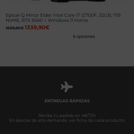
Epical-Q Minor Elder Intel Core i7 12700F, 32GB, 1TB
NVME, RTX 5060 + Windows 11 Home
1339,90
€
El
El
1509,90
€
precio
precio
original
actual
era:
es:
1509,90€.
1339,90€.
ENTREGAS RÁPIDAS
Recibe tu pedido en 48/72h
En épocas de alta demanda, ver ficha de cada producto