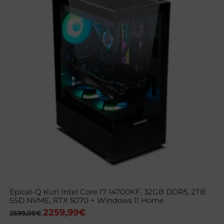
Epical-Q Kurl Intel Core I7 14700KF, 32GB DDR5, 2TB
SSD NVME, RTX 5070 + Windows 11 Home
2259,99
€
El
El
2599,00
€
precio
precio