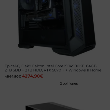
Epical-Q Oak9 Falcon Intel Core i9 14900KF, 64GB,
2TB SDD + 2TB HDD, RTX 5070Ti + Windows 11 Home
4274,90
€
El
El
4844,90
€
precio
precio
original
actual
era:
es:
4844,90€.
4274,90€.