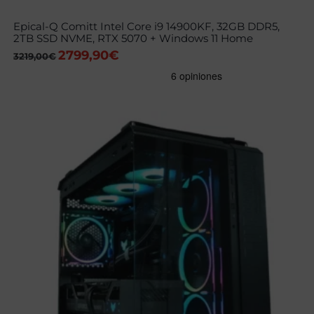
Epical-Q Comitt Intel Core i9 14900KF, 32GB DDR5,
2TB SSD NVME, RTX 5070 + Windows 11 Home
2799,90
€
El
El
3219,00
€
precio
precio
original
actual
era:
es:
3219,00€.
2799,90€.