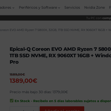
origi
actu
era:
es:
adores
Periféricos y Software
Servicios
Nvidia Zone
1589
1389
Tu PC con
compo
Coreon EVO AMD Ryzen 7 5800X, 32GB, 1TB SSD NVME, RX 9060XT 16GB + W
Epical-Q Coreon EVO AMD Ryzen 7 5800
1TB SSD NVME, RX 9060XT 16GB + Windo
Pro
1589,00
€
El
El
1389,00
€
precio
precio
original
Precio más bajo 30 días:
actual
1379,00
€
era:
es:
En Stock - Recíbelo en 5 días laborables sujetos a dispon
1589,00€.
1389,00€.
Epical-