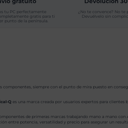
vío gratuito
Devolución 30
s tu PC perfectamente
¿No te convence? No te 
ompletamente gratis para ti
Devuélvelo sin complic
er punto de la península.
s componentes, siempre con el punto de mira puesto en consegui
ical-Q
es una marca creada por usuarios expertos para clientes b
omponentes de primeras marcas trabajando mano a mano con AS
ón entre potencia, versatilidad y precio para asegurar un result