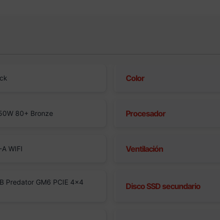
Color
ack
Procesador
50W 80+ Bronze
Ventilación
A WIFI
B Predator GM6 PCIE 4×4
Disco SSD secundario