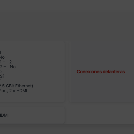
4
No
1 –
2
n2 –
No
Conexiones delanteras
o
Sí
í
5 GBit Ethernet)
Port, 2 x HDMI
 HDMI