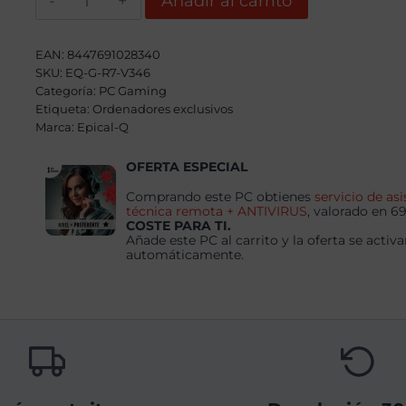
Añadir al carrito
Q
Coreon
EVO
AMD
EAN:
8447691028340
Ryzen
SKU:
EQ-G-R7-V346
7
Categoría:
5800X,
PC Gaming
32GB,
Etiqueta:
Ordenadores exclusivos
1TB
Marca:
Epical-Q
SSD
NVME,
RX
OFERTA ESPECIAL
9060XT
16GB
Comprando este PC obtienes
servicio de asi
+
técnica remota + ANTIVIRUS
, valorado en 6
Windows
COSTE PARA TI.
11
Añade este PC al carrito y la oferta se activa
Pro
automáticamente.
cantidad