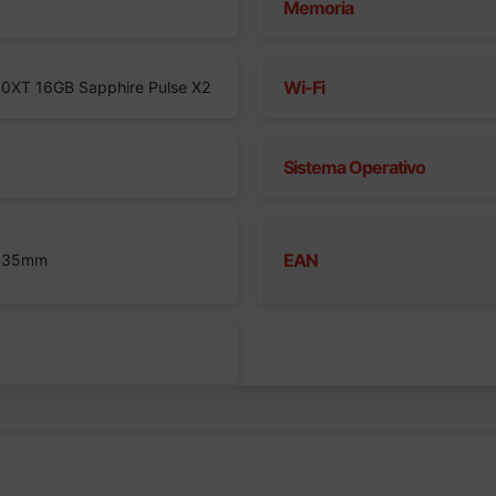
Memoria
Wi-Fi
0XT 16GB Sapphire Pulse X2
Sistema Operativo
EAN
 435mm