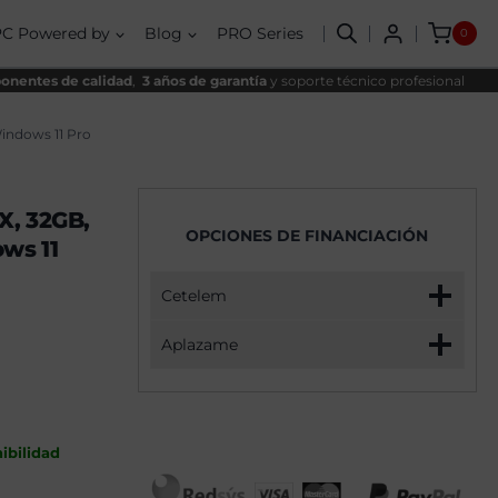
EVO
nal
al
AMD
PC Powered by
Blog
PRO Series
0
Ryzen
,00€.
,00€.
7
5800X,
nentes de calidad
,
3 años de garantía
y soporte técnico profesional
32GB,
1TB
SSD
indows 11 Pro
NVME,
RX
9060XT
16GB
X, 32GB,
+
OPCIONES DE FINANCIACIÓN
Windows
ws 11
11
Pro
cantidad
Cetelem
Aplazame
ibilidad