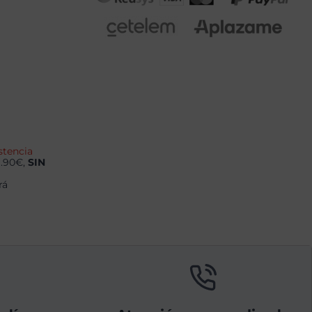
stencia
9.90€,
SIN
rá