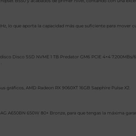
chipset B550 y acabados de primer nivel, contando con una exce
 lo que aporta la capacidad más que suficiente para mover cual
disco Disco SSD NVME 1 TB Predator GM6 PCIE 4×4 7.200MBs/6.20
.
, sus gráficos, AMD Radeon RX 9060XT 16GB Sapphire Pulse X2.
AG A650BN 650W 80+ Bronze, para que tengas la máxima garantí