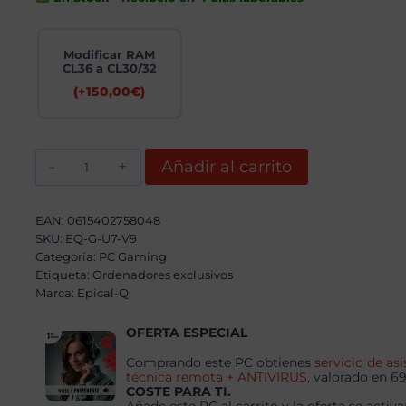
Modificar RAM
CL36 a CL30/32
(+
150,00
€
)
Epical-
Añadir al carrito
Q
Conqueror
Plus
Intel
EAN:
0615402758048
Core
SKU:
EQ-G-U7-V9
Ultra
Categoría:
7
PC Gaming
265KF,
Etiqueta:
Ordenadores exclusivos
64GB,
Marca:
Epical-Q
2TB
SSD
NVME,
OFERTA ESPECIAL
RTX
5070Ti
Comprando este PC obtienes
servicio de asi
+
técnica remota + ANTIVIRUS
, valorado en 6
Windows
COSTE PARA TI.
11