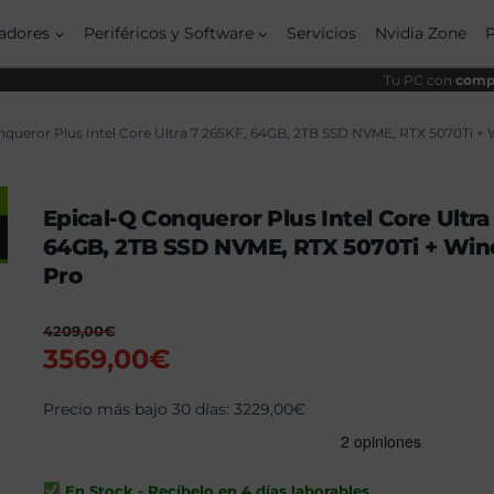
origin
actua
era:
es:
adores
Periféricos y Software
Servicios
Nvidia Zone
4209,
3569,
Tu PC con
compo
nqueror Plus Intel Core Ultra 7 265KF, 64GB, 2TB SSD NVME, RTX 5070Ti + 
Epical-Q Conqueror Plus Intel Core Ultra
64GB, 2TB SSD NVME, RTX 5070Ti + Win
Pro
4209,00
€
El
El
3569,00
€
precio
precio
original
Precio más bajo 30 días:
actual
3229,00
€
era:
es:
4209,00€.
3569,00€.
En Stock - Recíbelo en 4 días laborables