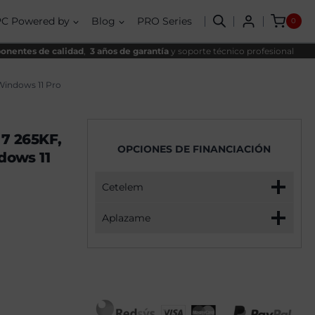
Plus
al
l
Intel
PC Powered by
Blog
PRO Series
0
Core
00€.
00€.
Ultra
7
nentes de calidad
,
3 años de garantía
y soporte técnico profesional
265KF,
64GB,
2TB
Windows 11 Pro
SSD
NVME,
RTX
5070Ti
 7 265KF,
+
OPCIONES DE FINANCIACIÓN
Windows
dows 11
11
Pro
cantidad
Cetelem
Aplazame