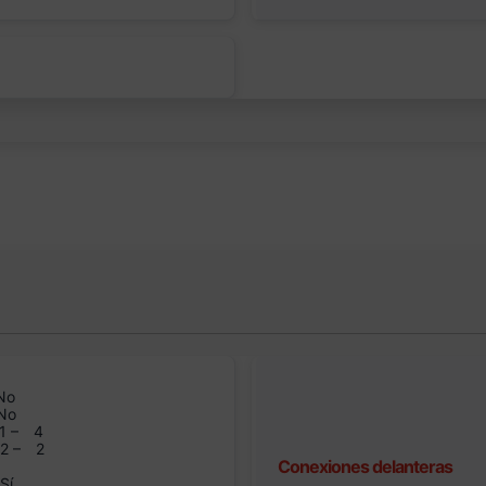
No
No
1 –
4
n2 –
2
Conexiones delanteras
Sí