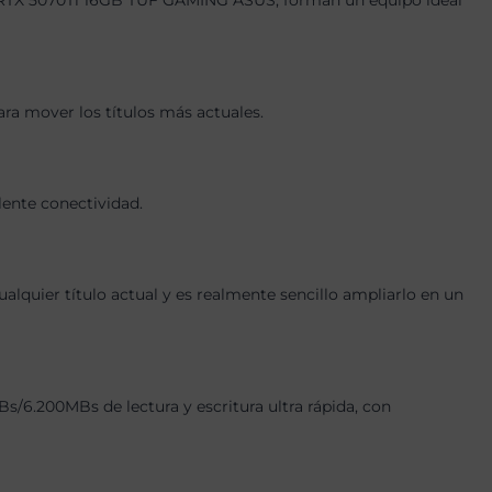
A RTX 5070Ti 16GB TUF GAMING ASUS, forman un equipo ideal
ara mover los títulos más actuales.
lente conectividad.
quier título actual y es realmente sencillo ampliarlo en un
6.200MBs de lectura y escritura ultra rápida, con