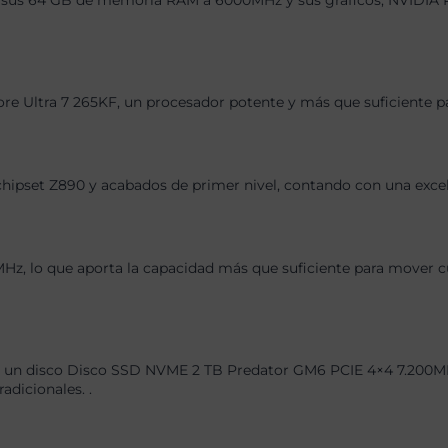
F, sus 64 GB de memoria RAM a 6000MHz y sus gráficos, NVIDI
Core Ultra 7 265KF, un procesador potente y más que suficiente p
chipset Z890 y acabados de primer nivel, contando con una exce
 lo que aporta la capacidad más que suficiente para mover cual
 un disco Disco SSD NVME 2 TB Predator GM6 PCIE 4×4 7.200MBs/
dicionales. .