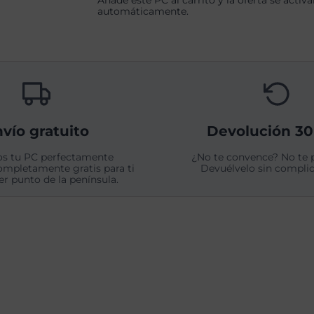
Añade este PC al carrito y la oferta se activa
Pro
automáticamente.
cantidad
vío gratuito
Devolución 30
s tu PC perfectamente
¿No te convence? No te 
ompletamente gratis para ti
Devuélvelo sin complic
er punto de la península.