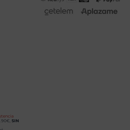
stencia
9.90€,
SIN