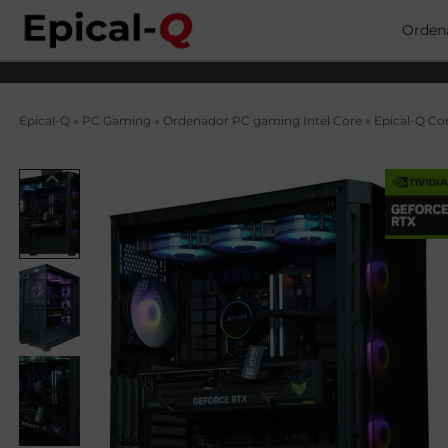
Saltar
al
Orden
contenido
Epical-Q
»
PC Gaming
»
Ordenador PC gaming Intel Core
»
Epical-Q Co