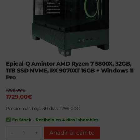
Epical-Q Amintor AMD Ryzen 7 5800X, 32GB,
1TB SSD NVME, RX 9070XT 16GB + Windows 11
Pro
1989,00
€
El
El
1729,00
€
precio
precio
Precio más bajo 30 días:
1799,00
€
original
actual
era:
es:
En Stock - Recíbelo en 4 días laborables
1989,00€.
1729,00€.
Epical-
Añadir al carrito
Q
Amintor