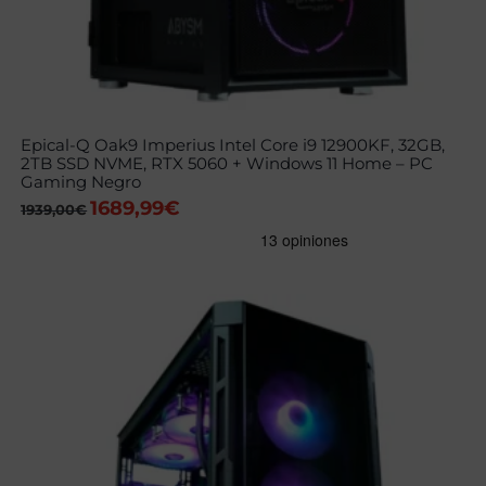
Epical-Q Oak9 Imperius Intel Core i9 12900KF, 32GB,
2TB SSD NVME, RTX 5060 + Windows 11 Home – PC
Gaming Negro
1689,99
€
El
El
1939,00
€
precio
precio
original
actual
era:
es:
1939,00€.
1689,99€.