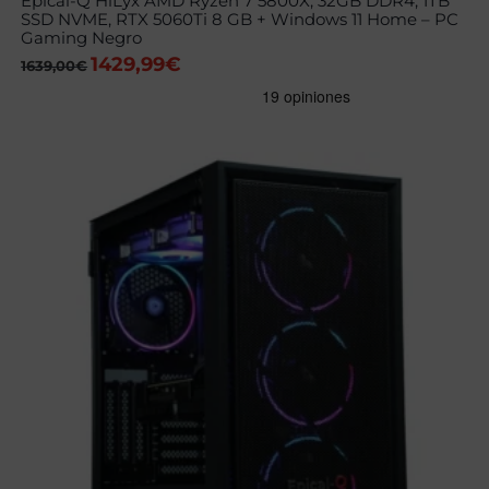
Epical-Q HiLyx AMD Ryzen 7 5800X, 32GB DDR4, 1TB
SSD NVME, RTX 5060Ti 8 GB + Windows 11 Home – PC
Gaming Negro
1429,99
€
El
El
1639,00
€
precio
precio
original
actual
era:
es:
1639,00€.
1429,99€.