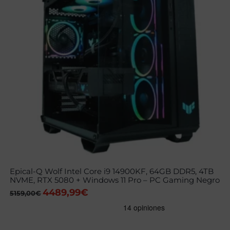
Epical-Q Wolf Intel Core i9 14900KF, 64GB DDR5, 4TB
NVME, RTX 5080 + Windows 11 Pro – PC Gaming Negro
4489,99
€
El
El
5159,00
€
precio
precio
original
actual
era:
es:
5159,00€.
4489,99€.