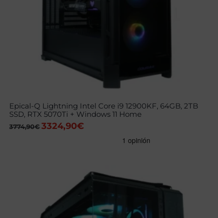
Epical-Q Lightning Intel Core i9 12900KF, 64GB, 2TB
SSD, RTX 5070Ti + Windows 11 Home
3324,90
€
El
El
3774,90
€
precio
precio
original
actual
era:
es:
3774,90€.
3324,90€.