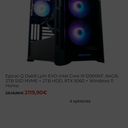
Epical-Q Oak9 Lyth EVO Intel Core i9 12900KF, 64GB,
2TB SSD NVME + 2TB HDD, RTX 5060 + Windows 11
Home
2119,90
€
El
El
2349,90
€
precio
precio
original
actual
era:
es:
2349,90€.
2119,90€.