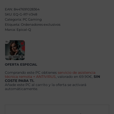
AMD
Ryzen
EAN:
8447691028364
7
SKU:
EQ-G-R7-V348
5800X,
Categoría:
32GB,
PC Gaming
1TB
Etiqueta:
Ordenadores exclusivos
SSD
Marca:
Epical-Q
NVME,
RX
9070XT
16GB
+
Windows
11
Pro
cantidad
OFERTA ESPECIAL
Comprando este PC obtienes
servicio de asistencia
técnica remota + ANTIVIRUS
, valorado en 69.90€,
SIN
COSTE PARA TI.
Añade este PC al carrito y la oferta se activará
automáticamente.