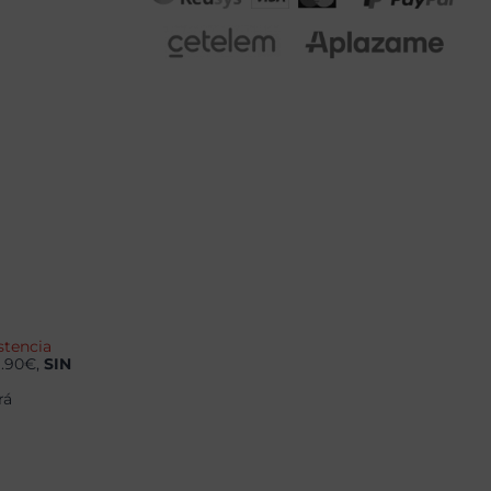
stencia
9.90€,
SIN
rá