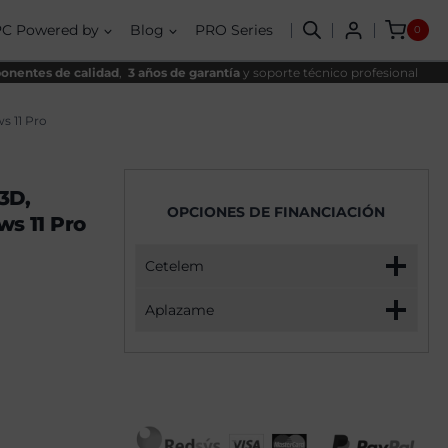
Plus
al
l
AMD
PC Powered by
Blog
PRO Series
0
Ryzen
90€.
90€.
7
9800X3D,
nentes de calidad
,
3 años de garantía
y soporte técnico profesional
32GB,
2TB
SSD
s 11 Pro
NVME,
RTX
5070+
Windows
3D,
11
OPCIONES DE FINANCIACIÓN
Pro
s 11 Pro
cantidad
Cetelem
Aplazame