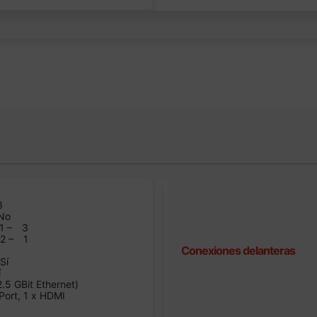
3
No
1 –
3
n2 –
1
Conexiones delanteras
Sí
í
5 GBit Ethernet)
Port, 1 x HDMI