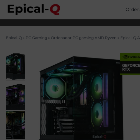
Saltar
al
Orden
contenido
Epical-Q
»
PC Gaming
»
Ordenador PC gaming AMD Ryzen
»
Epical-Q 