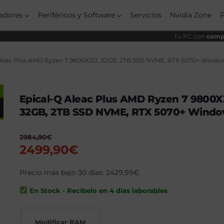
origin
actua
era:
es:
adores
Periféricos y Software
Servicios
Nvidia Zone
2984,
2499,
Tu PC con
compo
Aleac Plus AMD Ryzen 7 9800X3D, 32GB, 2TB SSD NVME, RTX 5070+ Window
Epical-Q Aleac Plus AMD Ryzen 7 9800X
32GB, 2TB SSD NVME, RTX 5070+ Window
2984,90
€
El
El
2499,90
€
precio
precio
original
Precio más bajo 30 días:
actual
2429,99
€
era:
es:
En Stock - Recíbelo en 4 días laborables
2984,90€.
2499,90€.
Modificar RAM