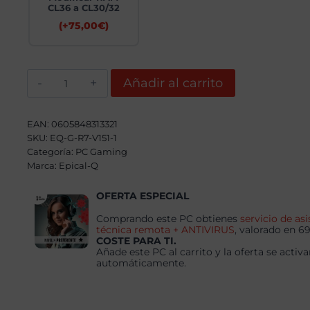
CL36 a CL30/32
(+
75,00
€
)
Epical-
Añadir al carrito
Q
Aleac
Plus
AMD
EAN:
0605848313321
Ryzen
SKU:
EQ-G-R7-V151-1
7
Categoría:
9800X3D,
PC Gaming
32GB,
Marca:
Epical-Q
2TB
SSD
OFERTA ESPECIAL
NVME,
RTX
5070+
Comprando este PC obtienes
servicio de asi
Windows
técnica remota + ANTIVIRUS
, valorado en 6
11
COSTE PARA TI.
Pro
Añade este PC al carrito y la oferta se activa
cantidad
automáticamente.