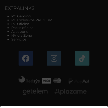
EXTRALINKS
PC Gaming
PC Exclusivos PREMIUM
PC Oficina
Packs oficina
Asus zone
NVidia Zone
Servicios