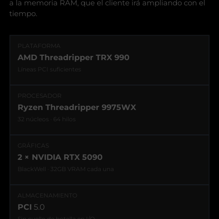
a la memoria RAM, que el cliente irá ampliando con el
tiempo.
PLATAFORMA
AMD Threadripper TRX 990
Líneas PCI suficientes
PROCESADOR
Ryzen Threadripper 9975WX
32 núcleos · 64 hilos
GRÁFICAS
2 × NVIDIA RTX 5090
BlackWell · 32GB VRAM cada una
ALMACENAMIENTO
PCI
5.0
Sin cuello de botella en I/O