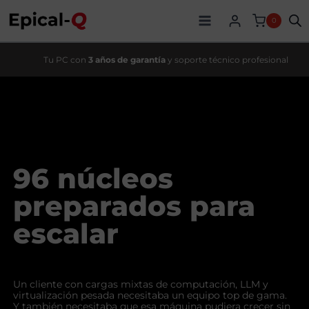
Saltar
al
0
contenido
Tu PC con
3 años de garantía
y soporte técnico profesional
96 núcleos
preparados para
escalar
Un cliente con cargas mixtas de computación, LLM y
virtualización pesada necesitaba un equipo top de gama.
Y también necesitaba que esa máquina pudiera crecer sin