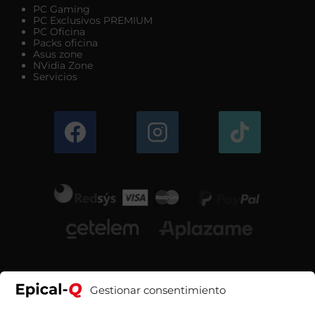
PC Gaming
PC Exclusivos PREMIUM
PC Oficina
Packs oficina
Asus zone
NVidia Zone
Servicios
Gestionar consentimiento