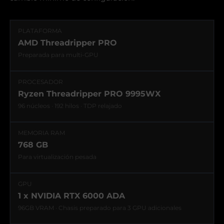
PLATAFORMA
AMD Threadripper PRO
Preparada para multi-GPU
PROCESADOR
Ryzen Threadripper PRO 9995WX
96 núcleos · 192 hilos · TDP relajado
MEMORIA RAM
768 GB
Para virtualización pesada
GPU
1 x NVIDIA RTX 6000 ADA
96GB VRAM · Chasis preparado para 3 GPU adicionales