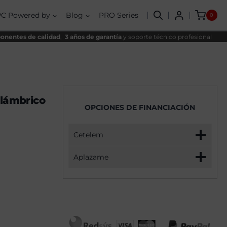
Ratón
ergonómico
PC Powered by
Blog
PRO Series
0
inalámbrico
cantidad
nentes de calidad
,
3 años de garantía
y soporte técnico profesional
lámbrico
OPCIONES DE FINANCIACIÓN
Cetelem
Aplazame