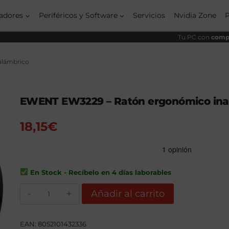
adores
Periféricos y Software
Servicios
Nvidia Zone
Tu PC con
compo
alámbrico
EWENT EW3229 – Ratón ergonómico ina
18,15
€
En Stock - Recíbelo en 4 días laborables
EWENT
Añadir al carrito
EW3229
–
Ratón
ergonómico
EAN:
8052101432336
inalámbrico