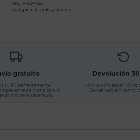
SKU:
A-064462
cantidad
Categoría:
Teclados y ratones
vío gratuito
Devolución 30
s tu PC perfectamente
¿No te convence? No te 
ompletamente gratis para ti
Devuélvelo sin complic
er punto de la península.