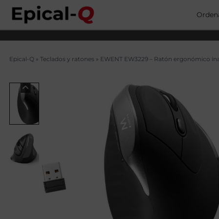
Saltar
al
Orden
contenido
Epical-Q
»
Teclados y ratones
»
EWENT EW3229 – Ratón ergonómico in