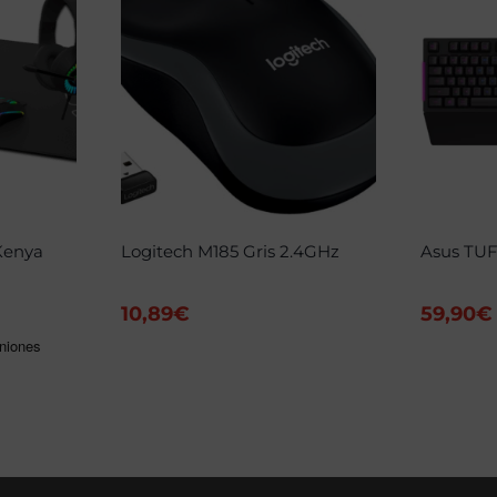
Kenya
Logitech M185 Gris 2.4GHz
Asus TUF
10,89
€
59,90
€