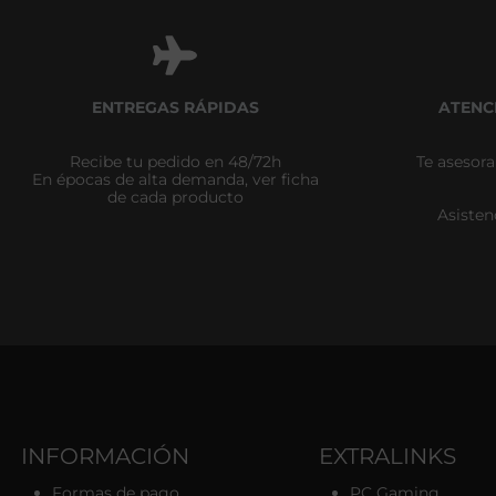
ENTREGAS RÁPIDAS
ATENC
Recibe tu pedido en 48/72h
Te asesor
En épocas de alta demanda, ver ficha
de cada producto
Asisten
INFORMACIÓN
EXTRALINKS
Formas de pago
PC Gaming