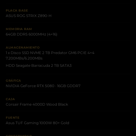
PLACA BASE
ASUS ROG STRIX Z890-H
MEMORIA RAM
64GB DDR5 6000MHz (4×16)
ALMACENAMIENTO
1 x Disco SSD NVME 2 TB Predator GM6 PCIE 4×4
7.200MBs/6.200MBs
HDD Seagate Barracuda 2 TB SATA3
GRÁFICA
NVIDIA GeForce RTX 5080 · 16GB GDDR7
CAJA
Corsair Frame 4000D Wood Black
FUENTE
Asus TUF Gaming 1000W 80+ Gold