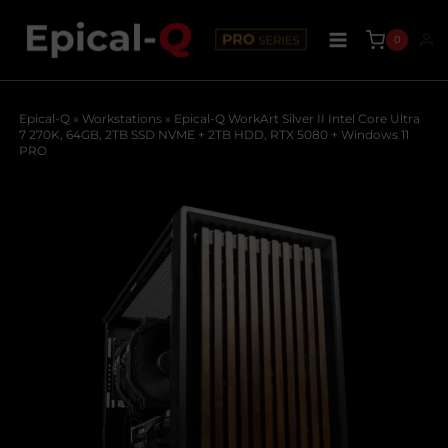
Saltar
original
actual
al
era:
es:
contenido
5169,00€.
4499,99€.
0
Epical-Q
»
Workstations
»
Epical-Q WorkArt Silver II Intel Core Ultra
7 270K, 64GB, 2TB SSD NVME + 2TB HDD, RTX 5080 + Windows 11
PRO