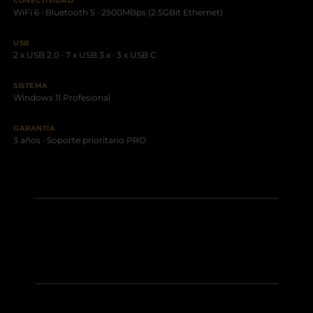
CONECTIVIDAD
WiFi 6 · Bluetooth 5 · 2500MBps (2.5GBit Ethernet)
USB
2 x USB 2.0 · 7 x USB 3.x · 3 x USB C
SISTEMA
Windows 11 Profesional
GARANTÍA
3 años · Soporte prioritario PRO