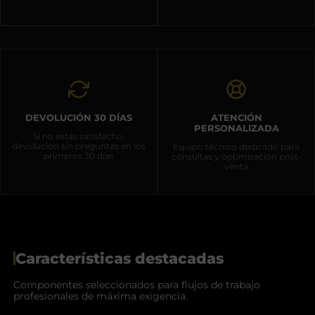
PRO
cantidad
DEVOLUCIÓN 30 DÍAS
ATENCIÓN
PERSONALIZADA
Si no estás satisfecho,
devolución sin preguntas en los
Equipo técnico dedicado para
primeros 30 días
consultas y optimización post-
venta
Características destacadas
Componentes seleccionados para flujos de trabajo
profesionales de máxima exigencia.