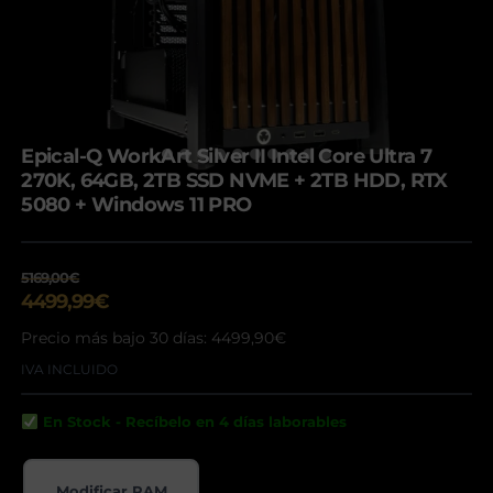
Epical-Q WorkArt Silver II Intel Core Ultra 7
270K, 64GB, 2TB SSD NVME + 2TB HDD, RTX
5080 + Windows 11 PRO
5169,00
€
El
El
4499,99
€
precio
precio
Precio más bajo 30 días:
4499,90
€
original
actual
era:
IVA INCLUIDO
es:
5169,00€.
4499,99€.
En Stock - Recíbelo en 4 días laborables
Modificar RAM