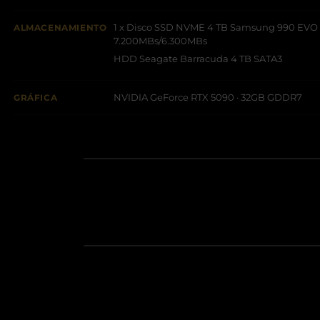
1 x Disco SSD NVME 4 TB Samsung 990 EVO
ALMACENAMIENTO
7.200MBs/6.300MBs
HDD Seagate Barracuda 4 TB SATA3
NVIDIA GeForce RTX 5090 · 32GB GDDR7
GRÁFICA