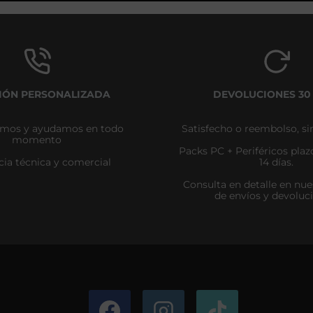
IÓN PERSONALIZADA
DEVOLUCIONES 30
amos y ayudamos en todo
Satisfecho o reembolso, si
momento
Packs PC + Periféricos pla
cia técnica y comercial
14 días.
Consulta en detalle en nues
de envíos y devoluc