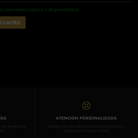
as laborables sujetos a disponibilidad
,99€.
l carrito
ÍAS
ATENCIÓN PERSONALIZADA
n sin preguntas
Equipo técnico dedicado para consultas y
ías
optimización post-venta