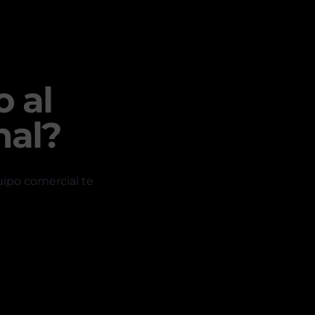
o al
nal?
uipo comercial te