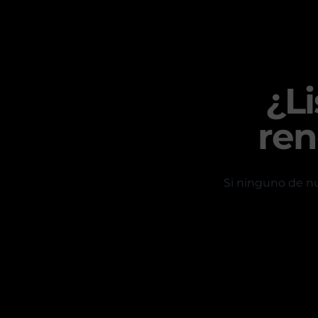
¿Li
ren
Si ninguno de nu