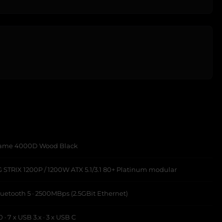
Frame 4000D Wood Black
STRIX 1200P / 1200W ATX 5.1/3.1 80+ Platinum modular
Bluetooth 5 · 2500MBps (2.5GBit Ethernet)
0 · 7 x USB 3.x · 3 x USB C