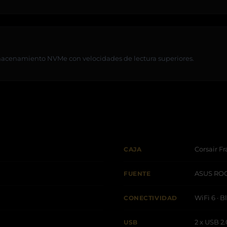
D
macenamiento NVMe con velocidades de lectura superiores.
Corsair 
CAJA
ASUS ROG 
FUENTE
WiFi 6 · 
CONECTIVIDAD
2 x USB 2.
USB