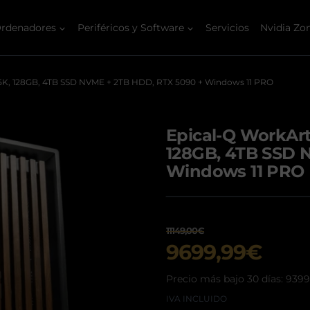
origi
actua
era:
es:
rdenadores
Periféricos y Software
Servicios
Nvidia Zo
11149
9699,
 285K, 128GB, 4TB SSD NVME + 2TB HDD, RTX 5090 + Windows 11 PRO
Epical-Q WorkArt 
128GB, 4TB SSD 
Windows 11 PRO
11149,00
€
El
El
9699,99
€
precio
prec
Precio más bajo 30 días:
9399
original
actu
IVA INCLUIDO