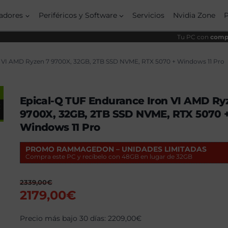
origi
actua
era:
es:
adores
Periféricos y Software
Servicios
Nvidia Zone
2339
2179,
Tu PC con
compo
 VI AMD Ryzen 7 9700X, 32GB, 2TB SSD NVME, RTX 5070 + Windows 11 Pro
Epical-Q TUF Endurance Iron VI AMD Ry
9700X, 32GB, 2TB SSD NVME, RTX 5070 
Windows 11 Pro
PROMO RAMMAGEDON – UNIDADES LIMITADAS
Compra este PC y recíbelo con 48GB en lugar de 32GB
2339,00
€
El
El
2179,00
€
precio
precio
original
Precio más bajo 30 días:
actual
2209,00
€