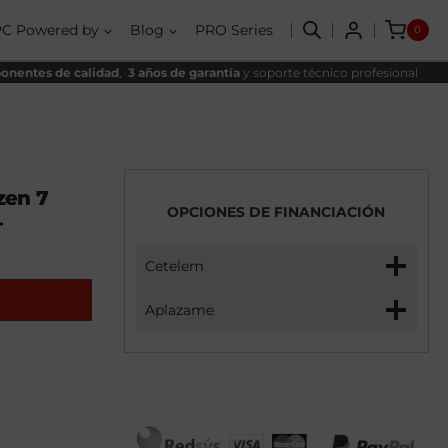
Endurance
nal
l
Iron
PC Powered by
Blog
PRO Series
0
VI
,00€.
00€.
AMD
Ryzen
nentes de calidad
,
3 años de garantía
y soporte técnico profesional
7
9700X,
32GB,
2TB
SSD
NVME,
RTX
zen 7
5070
OPCIONES DE FINANCIACIÓN
+
+
Windows
11
Pro
Cetelem
cantidad
Aplazame