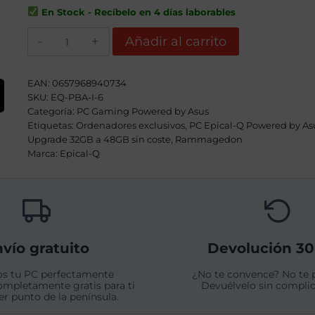
era:
es:
En Stock - Recíbelo en 4 días laborables
2339,00€.
2179,00€.
Epical-
Añadir al carrito
Q
TUF
Endurance
Iron
EAN:
0657968940734
VI
SKU:
EQ-PBA-I-6
AMD
Categoría:
Ryzen
PC Gaming Powered by Asus
7
Etiquetas:
Ordenadores exclusivos
,
PC Epical-Q Powered by As
9700X,
Upgrade 32GB a 48GB sin coste
,
Rammagedon
32GB,
Marca:
Epical-Q
2TB
SSD
NVME,
RTX
5070
+
Windows
11
vío gratuito
Devolución 30
Pro
cantidad
s tu PC perfectamente
¿No te convence? No te 
ompletamente gratis para ti
Devuélvelo sin complic
er punto de la península.