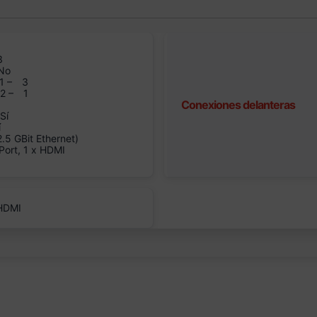
3
No
1 –
3
n2 –
1
Conexiones delanteras
Sí
í
5 GBit Ethernet)
Port, 1 x HDMI
 HDMI