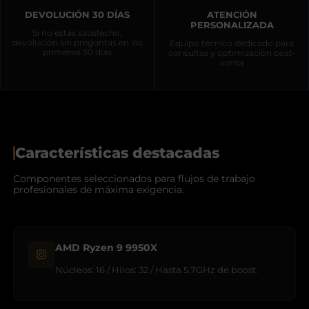
DEVOLUCIÓN 30 DÍAS
ATENCIÓN
PERSONALIZADA
Si no estás satisfecho,
devolución sin preguntas en los
Equipo técnico dedicado para
primeros 30 días
consultas y optimización post-
venta
Características destacadas
Componentes seleccionados para flujos de trabajo
profesionales de máxima exigencia.
AMD Ryzen 9 9950X
Núcleos: 16 / Hilos: 32 / Hasta 5.7GHz de boost.