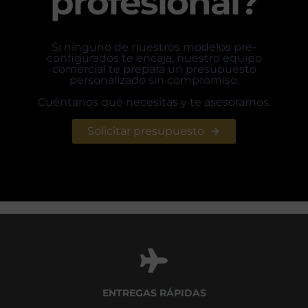
profesional?
Si ninguno de nuestros modelos pre-
configurados te encaja, nuestro equipo
comercial te prepara un presupuesto
personalizado sin compromiso.
Cuéntanos qué necesitas y te asesoramos.
Solicitar presupuesto
ENTREGAS RÁPIDAS