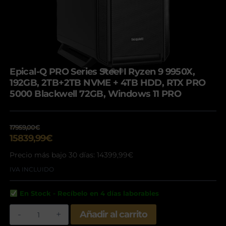
Epical-Q PRO Series Steel I Ryzen 9 9950X,
192GB, 2TB+2TB NVME + 4TB HDD, RTX PRO
5000 Blackwell 72GB, Windows 11 PRO
17959,00
€
El
El
15839,99
€
precio
precio
Precio más bajo 30 días:
14399,99
€
original
actual
era:
IVA INCLUIDO
es:
17959,00€.
15839,99€.
En Stock - Recíbelo en 4 días laborables
Epical-
Añadir al carrito
Q
PRO