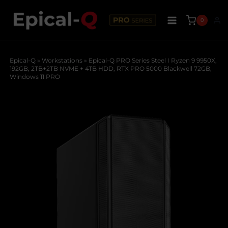
Saltar
original
actual
al
era:
es:
contenido
17959,00€.
15839,99€.
0
Epical-Q
»
Workstations
»
Epical-Q PRO Series Steel I Ryzen 9 9950X,
192GB, 2TB+2TB NVME + 4TB HDD, RTX PRO 5000 Blackwell 72GB,
Windows 11 PRO