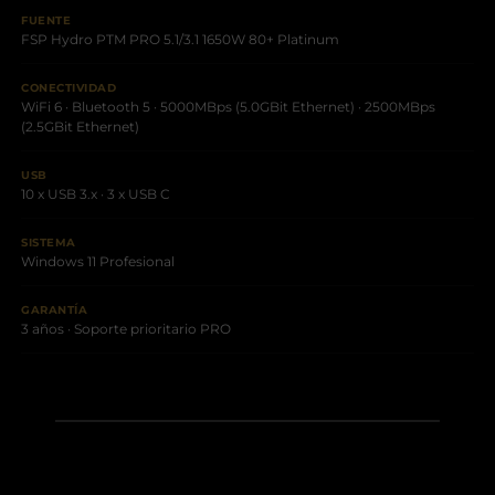
FUENTE
FSP Hydro PTM PRO 5.1/3.1 1650W 80+ Platinum
CONECTIVIDAD
WiFi 6 · Bluetooth 5 · 5000MBps (5.0GBit Ethernet) · 2500MBps
(2.5GBit Ethernet)
USB
10 x USB 3.x · 3 x USB C
SISTEMA
Windows 11 Profesional
GARANTÍA
3 años · Soporte prioritario PRO