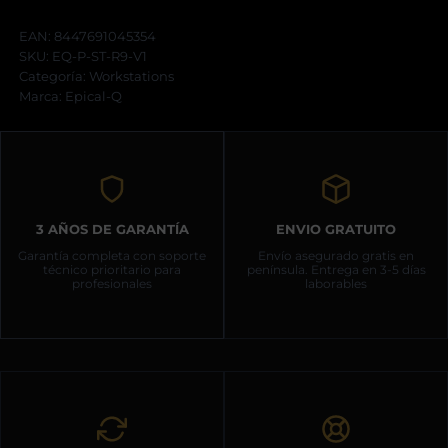
Series
Steel
EAN:
8447691045354
I
SKU:
EQ-P-ST-R9-V1
Ryzen
Categoría:
9
Workstations
9950X,
Marca:
Epical-Q
192GB,
2TB+2TB
NVME
+
4TB
HDD,
RTX
PRO
3 AÑOS DE GARANTÍA
ENVIO GRATUITO
5000
Blackwell
Garantía completa con soporte
Envío asegurado gratis en
72GB,
técnico prioritario para
península. Entrega en 3-5 días
Windows
profesionales
laborables
11
PRO
cantidad