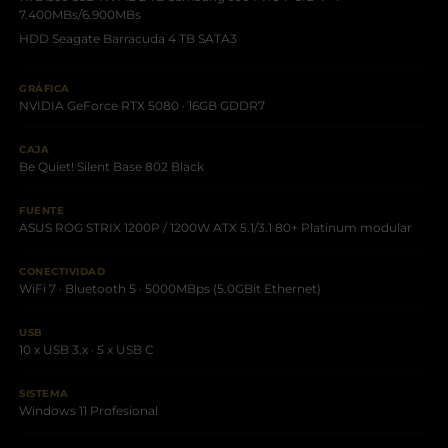
7.400MBs/6.900MBs
HDD Seagate Barracuda 4 TB SATA3
GRÁFICA
NVIDIA GeForce RTX 5080 · 16GB GDDR7
CAJA
Be Quiet! Silent Base 802 Black
FUENTE
ASUS ROG STRIX 1200P / 1200W ATX 5.1/3.1 80+ Platinum modular
CONECTIVIDAD
WiFi 7 · Bluetooth 5 · 5000MBps (5.0GBit Ethernet)
USB
10 x USB 3.x · 5 x USB C
SISTEMA
Windows 11 Profesional