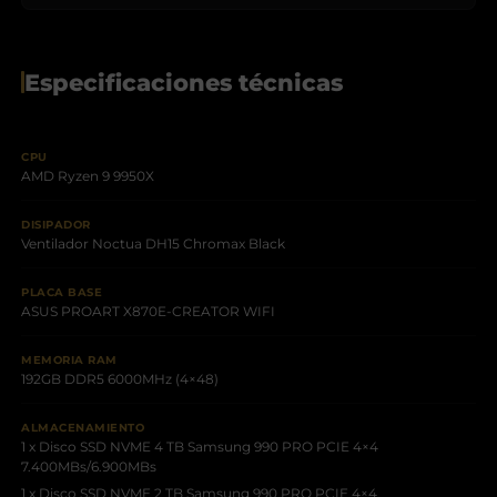
Especificaciones técnicas
CPU
AMD Ryzen 9 9950X
DISIPADOR
Ventilador Noctua DH15 Chromax Black
PLACA BASE
ASUS PROART X870E-CREATOR WIFI
MEMORIA RAM
192GB DDR5 6000MHz (4×48)
ALMACENAMIENTO
1 x Disco SSD NVME 4 TB Samsung 990 PRO PCIE 4×4
7.400MBs/6.900MBs
1 x Disco SSD NVME 2 TB Samsung 990 PRO PCIE 4×4