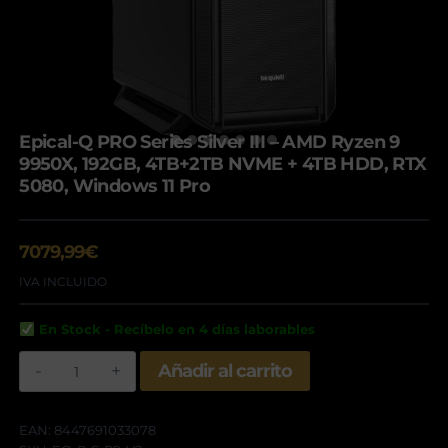
Epical-Q PRO Series Silver III – AMD Ryzen 9
9950X, 192GB, 4TB+2TB NVME + 4TB HDD, RTX
5080, Windows 11 Pro
7079,99
€
IVA INCLUIDO
En Stock - Recíbelo en 4 días laborables
Epical-
Añadir al carrito
Q
PRO
Series
Silver
EAN:
8447691033078
III