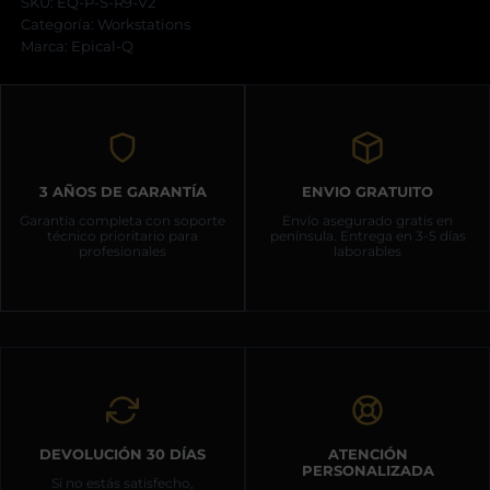
SKU:
EQ-P-S-R9-V2
–
Categoría:
AMD
Workstations
Ryzen
Marca:
Epical-Q
9
9950X,
192GB,
4TB+2TB
NVME
+
4TB
HDD,
3 AÑOS DE GARANTÍA
ENVIO GRATUITO
RTX
5080,
Garantía completa con soporte
Envío asegurado gratis en
Windows
técnico prioritario para
península. Entrega en 3-5 días
11
profesionales
laborables
Pro
cantidad
DEVOLUCIÓN 30 DÍAS
ATENCIÓN
PERSONALIZADA
Si no estás satisfecho,