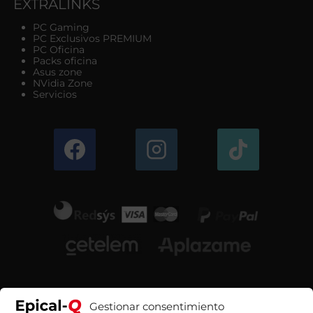
EXTRALINKS
PC Gaming
PC Exclusivos PREMIUM
PC Oficina
Packs oficina
Asus zone
NVidia Zone
Servicios
Gestionar consentimiento