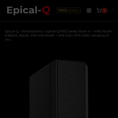
Saltar
al
contenido
0
Epical-Q
»
Workstations
»
Epical-Q PRO Series Silver III – AMD Ryzen
9 9950X, 192GB, 4TB+2TB NVME + 4TB HDD, RTX 5080, Windows 11
Pro