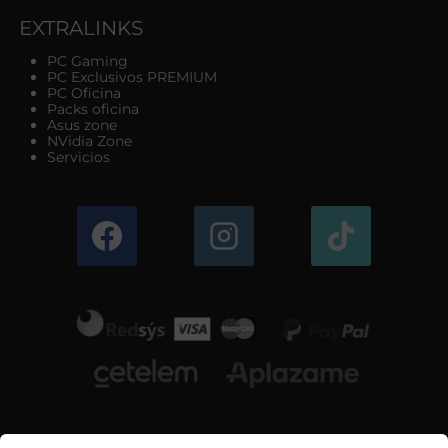
EXTRALINKS
PC Gaming
PC Exclusivos PREMIUM
PC Oficina
Packs oficina
Asus zone
NVidia Zone
Servicios