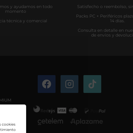
amos y ayudamos en todo
Satisfecho o reembolso, si
momento
Packs PC + Periféricos pla
cia técnica y comercial
14 días.
Consulta en detalle en nues
de envíos y devoluc
EMIUM
s cookies
ntimiento