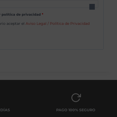
i
g
y política de privacidad
*
a
ario aceptar el
Aviso Legal / Política de Privacidad
t
o
r
i
o
 DÍAS
PAGO 100% SEGURO