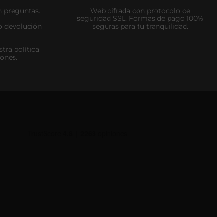
n preguntas.
Web cifrada con protocolo de
seguridad SSL. Formas de pago 100%
zo devolución
seguras para tu tranquilidad.
tra política
iones.