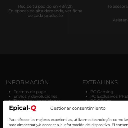
Recibe tu pedido en 48/72h
Te asesor
En épocas de alta demanda, ver ficha
de cada producto
Asisten
INFORMACIÓN
EXTRALINKS
Formas de pago
PC Gaming
Envíos y devoluciones
PC Exclusivos PR
Términos y condiciones
PC Oficina
Política de cookies
Packs oficina
Gestionar consentimiento
Aviso legal
Asus zone
Política de privacidad
NVidia Zone
Condiciones de garantía
Servicios
Para ofrecer las mejores experiencias, utilizamos tecnologías como la
Seguimiento de pedidos
para almacenar y/o acceder a la información del dispositivo. El conse