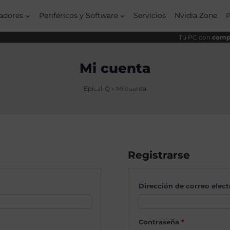
adores
Periféricos y Software
Servicios
Nvidia Zone
Tu PC con
compo
Mi cuenta
Epical-Q
»
Mi cuenta
Registrarse
Dirección de correo elec
O
Contraseña
*