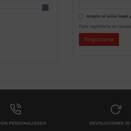
b
l
Acepto el aviso legal 
i
Para registrarte es neces
g
Registrarse
a
t
o
r
i
o
IÓN PERSONALIZADA
DEVOLUCIONES 30