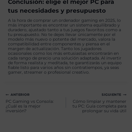
Conclusión: elige el mejor PC para
tus necesidades y presupuesto
A la hora de comprar un ordenador gaming en 2025, lo
más importante es encontrar un sistema equilibrado y
duradero, ajustado tanto a tus juegos favoritos como a
tu presupuesto. No te dejes llevar únicamente por el
modelo más nuevo o potente del mercado, valora la
compatibilidad entre componentes y piensa en el
margen de actualización. Tanto los jugadores
ocasionales como los más entusiastas encontrarán en
cada rango de precio una solución adaptada. Al invertir
de forma realista y meditada, te garantizarás un equipo
fiable listo para varios años sin contratiempos, ya seas
gamer, streamer o profesional creativo.
Navegación
ANTERIOR
SIGUIENTE
PC Gaming vs Consola:
Cómo limpiar y mantener
de
¿Cuál es la mejor
tu PC: Guía completa para
inversión?
prolongar su vida útil
entradas