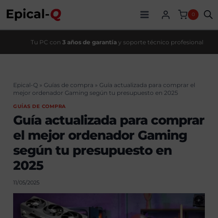
Saltar
al
0
contenido
Tu PC con
3 años de garantía
y soporte técnico profesional
Epical-Q
»
Guías de compra
»
Guía actualizada para comprar el
mejor ordenador Gaming según tu presupuesto en 2025
GUÍAS DE COMPRA
Guía actualizada para comprar
el mejor ordenador Gaming
según tu presupuesto en
2025
11/05/2025