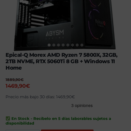
Epical-Q Morex AMD Ryzen 7 5800X, 32GB,
2TB NVME, RTX 5060Ti 8 GB + Windows 11
Home
1889,90
€
El
El
1469,90
€
precio
precio
Precio más bajo 30 días:
1469,90
€
original
actual
era:
es:
1889,90€.
1469,90€.
En Stock - Recíbelo en 5 días laborables sujetos a
disponibilidad