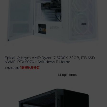
Epical-Q Hrym AMD Ryzen 7 5700X, 32GB, 1TB SSD
NVME, RTX 5070 + Windows 11 Home
1699,99
€
El
El
1949,00
€
precio
precio
original
actual
era:
es:
1949,00€.
1699,99€.