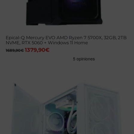
Epical-Q Mercury EVO AMD Ryzen 7 5700X, 32GB, 2TB
NVME, RTX 5060 + Windows 11 Home
1379,90
€
El
El
1689,90
€
precio
precio
original
actual
era:
es:
1689,90€.
1379,90€.