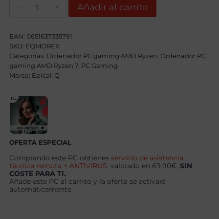
Epical-
Añadir al carrito
Q
Morex
AMD
Ryzen
EAN:
0651637335791
7
SKU:
EQMOREX
5800X,
Categorías:
32GB,
Ordenador PC gaming AMD Ryzen
,
Ordenador PC
2TB
gaming AMD Ryzen 7
,
PC Gaming
NVME,
Marca:
Epical-Q
RTX
5060Ti
8
GB
+
Windows
11
Home
cantidad
OFERTA ESPECIAL
Comprando este PC obtienes
servicio de asistencia
técnica remota + ANTIVIRUS
, valorado en 69.90€,
SIN
COSTE PARA TI.
Añade este PC al carrito y la oferta se activará
automáticamente.