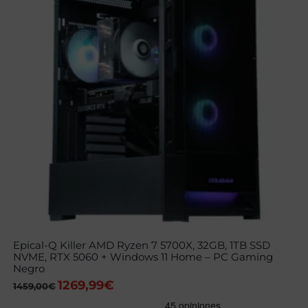
Epical-Q Killer AMD Ryzen 7 5700X, 32GB, 1TB SSD
NVME, RTX 5060 + Windows 11 Home – PC Gaming
Negro
1269,99
€
El
El
1459,00
€
precio
precio
original
actual