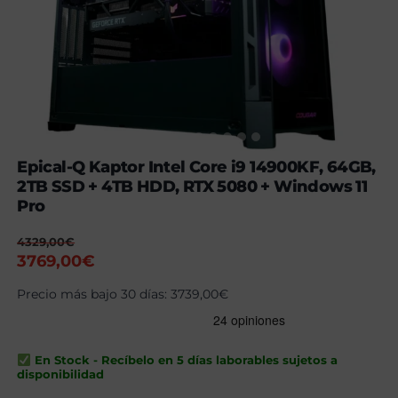
Epical-Q Kaptor Intel Core i9 14900KF, 64GB,
2TB SSD + 4TB HDD, RTX 5080 + Windows 11
Pro
4329,00
€
El
El
3769,00
€
precio
precio
Precio más bajo 30 días:
3739,00
€
original
actual
era:
es:
4329,00€.
3769,00€.
En Stock - Recíbelo en 5 días laborables sujetos a
disponibilidad