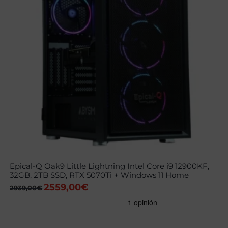
Epical-Q Oak9 Little Lightning Intel Core i9 12900KF,
32GB, 2TB SSD, RTX 5070Ti + Windows 11 Home
2559,00
€
El
El
2939,00
€
precio
precio
original
actual
era:
es:
2939,00€.
2559,00€.