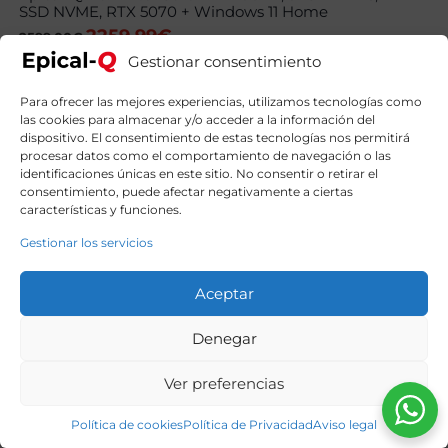
SSD NVME, RTX 5070 + Windows 11 Home
2259,99
€
El
El
2599,00
€
precio
precio
Gestionar consentimiento
original
actual
era:
es:
2599,00€.
2259,99€.
Para ofrecer las mejores experiencias, utilizamos tecnologías como
las cookies para almacenar y/o acceder a la información del
dispositivo. El consentimiento de estas tecnologías nos permitirá
procesar datos como el comportamiento de navegación o las
identificaciones únicas en este sitio. No consentir o retirar el
consentimiento, puede afectar negativamente a ciertas
características y funciones.
Gestionar los servicios
Aceptar
Denegar
Ver preferencias
Política de cookies
Política de Privacidad
Aviso legal