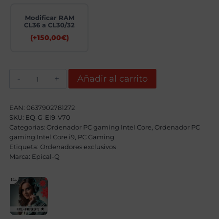
Modificar RAM
CL36 a CL30/32
(+
150,00
€
)
Epical-
Añadir al carrito
Q
Kaptor
Intel
Core
EAN:
0637902781272
i9
SKU:
EQ-G-Ei9-V70
14900KF,
Categorías:
64GB,
Ordenador PC gaming Intel Core
,
Ordenador PC
2TB
gaming Intel Core i9
,
PC Gaming
SSD
Etiqueta:
Ordenadores exclusivos
+
Marca:
Epical-Q
4TB
HDD,
RTX
5080
+
Windows
11
Pro