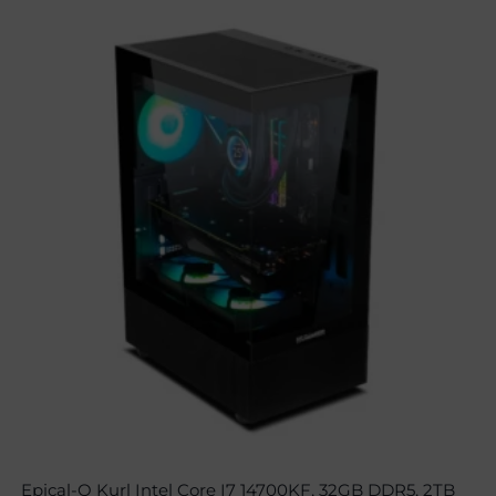
Epical-Q Kurl Intel Core I7 14700KF, 32GB DDR5, 2TB