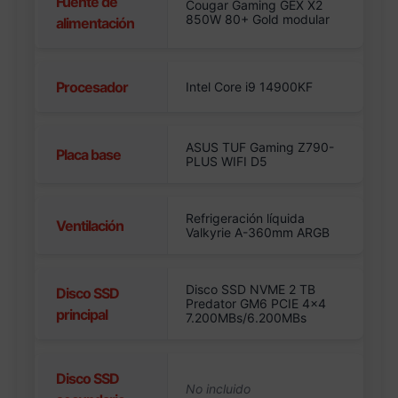
Fuente de
Cougar Gaming GEX X2
850W 80+ Gold modular
alimentación
Procesador
Intel Core i9 14900KF
ASUS TUF Gaming Z790-
Placa base
PLUS WIFI D5
Refrigeración líquida
Ventilación
Valkyrie A-360mm ARGB
Disco SSD NVME 2 TB
Disco SSD
Predator GM6 PCIE 4×4
principal
7.200MBs/6.200MBs
Disco SSD