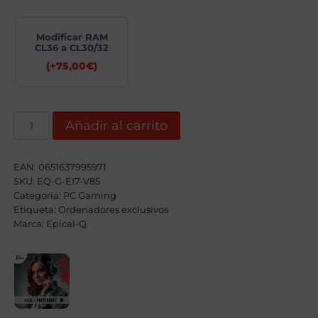
Modificar RAM
CL36 a CL30/32
(+
75,00
€
)
Epical-
Añadir al carrito
Q
BlackTAG
Intel
Core
EAN:
0651637995971
i7
SKU:
EQ-G-EI7-V85
14700KF,
32GB
Categoría:
PC Gaming
DDR5,
Etiqueta:
Ordenadores exclusivos
2TB
Marca:
Epical-Q
SSD,
RTX
5070Ti
+
Windows
11
Home
cantidad