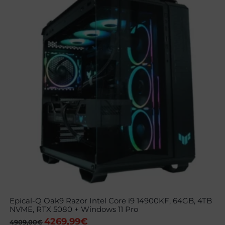
Epical-Q Oak9 Razor Intel Core i9 14900KF, 64GB, 4TB
NVME, RTX 5080 + Windows 11 Pro
4269,99
€
El
El
4909,00
€