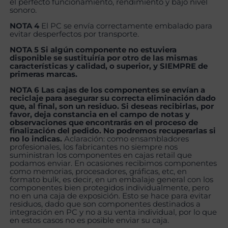
el perfecto funcionamiento, rendimiento y bajo nivel
sonoro.
NOTA 4
El PC se envía correctamente embalado para
evitar desperfectos por transporte.
NOTA 5 Si algún componente no estuviera
disponible se sustituiría por otro de las mismas
características y calidad, o superior, y SIEMPRE de
primeras marcas.
NOTA 6 Las cajas de los componentes se envían a
reciclaje para asegurar su correcta eliminación dado
que, al final, son un residuo. Si deseas recibirlas, por
favor, deja constancia en el campo de notas y
observaciones que encontrarás en el proceso de
finalización del pedido. No podremos recuperarlas si
no lo indicas.
Aclaración: como ensambladores
profesionales, los fabricantes no siempre nos
suministran los componentes en cajas retail que
podamos enviar. En ocasiones recibimos componentes
como memorias, procesadores, gráficas, etc, en
formato bulk, es decir, en un embalaje general con los
componentes bien protegidos individualmente, pero
no en una caja de exposición. Esto se hace para evitar
residuos, dado que son componentes destinados a
integración en PC y no a su venta individual, por lo que
en estos casos no es posible enviar su caja.