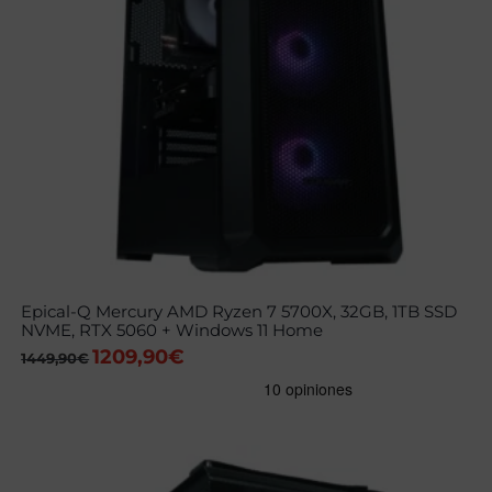
Epical-Q Mercury AMD Ryzen 7 5700X, 32GB, 1TB SSD
NVME, RTX 5060 + Windows 11 Home
1209,90
€
El
El
1449,90
€
precio
precio
original
actual
era:
es:
1449,90€.
1209,90€.