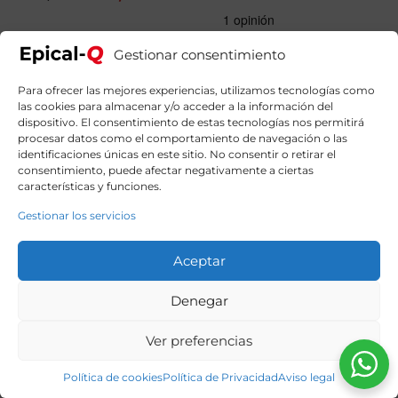
precio
precio
original
actual
era:
es:
4909,00€.
4269,99€.
Gestionar consentimiento
Para ofrecer las mejores experiencias, utilizamos tecnologías como
las cookies para almacenar y/o acceder a la información del
dispositivo. El consentimiento de estas tecnologías nos permitirá
procesar datos como el comportamiento de navegación o las
identificaciones únicas en este sitio. No consentir o retirar el
consentimiento, puede afectar negativamente a ciertas
características y funciones.
Gestionar los servicios
Aceptar
Denegar
Ver preferencias
Política de cookies
Política de Privacidad
Aviso legal