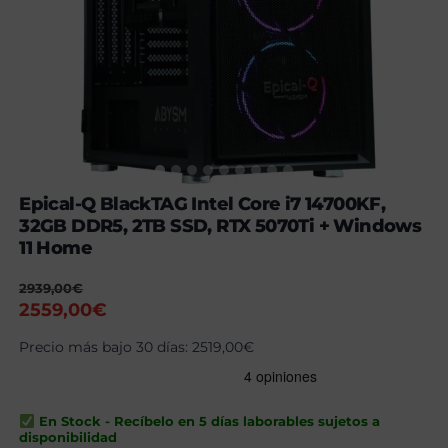
Epical-Q BlackTAG Intel Core i7 14700KF,
32GB DDR5, 2TB SSD, RTX 5070Ti + Windows
11 Home
2939,00
€
El
El
2559,00
€
precio
precio
Precio más bajo 30 días:
2519,00
€
original
actual
era:
es:
2939,00€.
2559,00€.
En Stock - Recíbelo en 5 días laborables sujetos a
disponibilidad